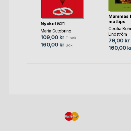
way of
Mammas b
mattips
Nyckel 521
dt Laurell
Cecilia Bo
-bok
Maria Gutebring
Lindström
109,00 kr
Bok
E-bok
79,00 kr
160,00 kr
Bok
160,00 k