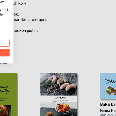
 av
skkött och korv
ar) på
rätt kokbok.
ler
 handla när det är extrapris.
nuter!
väl frågetecken just nu
oD
Baka ka
Emma Re