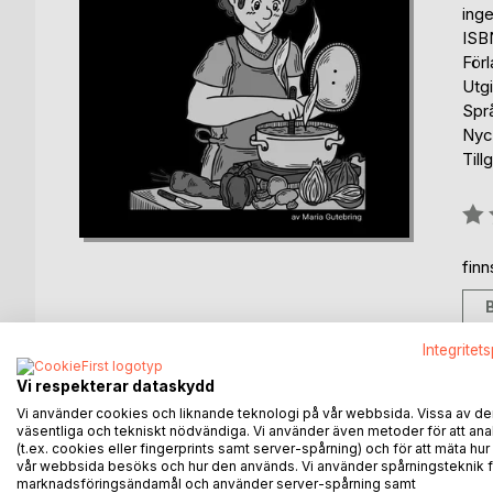
ing
ISB
För
Utg
Spr
Nyc
Till
Bety
0%
fin
Integritet
Vi respekterar dataskydd
BESKRIVNING
FÖRFATTARE
KOMMEN
Vi använder cookies och liknande teknologi på vår webbsida. Vissa av de
väsentliga och tekniskt nödvändiga. Vi använder även metoder för att ana
(t.ex. cookies eller fingerprints samt server-spårning) och för att mäta hur
Potatis, vitkål, morot och lök - finns alltid i mitt kök
vår webbsida besöks och hur den används. Vi använder spårningsteknik f
Om du gillar det eller åtminstone tror att du kanske 
marknadsföringsändamål och använder server-spårning samt