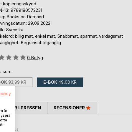
et kopieringsskydd
N-13: 9789180572231
lag: Books on Demand
ivningsdatum: 29.09.2022
åk: Svenska
kelord: billig mat, enkel mat, Snabbmat, sparmat, vardagsmat
gänglighet: Begränsat tillgänglig
g::
0
Betyg
ns som:
BOK
93,99 KR
E-BOK
49,00 KR
spolicy
TARER I PRESSEN
RECENSIONER
m är
lysera
 ofta
.
ör
gillar det