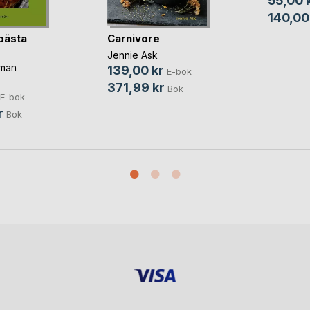
55,00 
140,00
ästa
Carnivore
Jennie Ask
hman
139,00 kr
E-bok
371,99 kr
Bok
E-bok
r
Bok