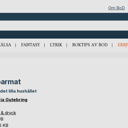
Om BoD
HÄLSA
FANTASY
LYRIK
BOKTIPS AV BOD
ERB
parmat
det lilla hushållet
ia Gutebring
 & dryck
UB
,6 KB