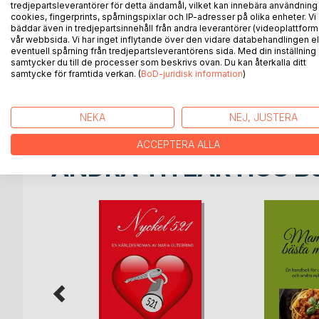
tredjepartsleverantörer för detta ändamål, vilket kan innebära användning
samt majonnäs, goda gräddiga såser, köttfärs, flä
cookies, fingerprints, spårningspixlar och IP-adresser på olika enheter. Vi
så är den här boken helt perfekt för dig.
bäddar även in tredjepartsinnehåll från andra leverantörer (videoplattform
Det här är mer ett sätt att laga mat på än en regel
vår webbsida. Vi har inget inflytande över den vidare databehandlingen el
eventuell spårning från tredjepartsleverantörens sida. Med din inställning
Det handlar om att kasta så lite som möjligt och att
samtycker du till de processer som beskrivs ovan. Du kan återkalla ditt
Att sno ihop en härlig lagom stor pizza på 15-20 mi
samtycke för framtida verkan. (
BoD-juridisk information
)
Pulled Pork och att ha ugnen på i 10 timmar är ett 
men det blir väl bättre tider igen... så småningom.
NEKA
NEJ, JUSTERA
ACCEPTERA ALLA
ANDRA TITLAR HOS
B