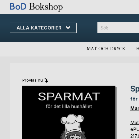
ALLA KATEGORIER
MAT OCH DRYCK
Provläs nu
S
Skip
Skip
to
to
för 
the
the
end
beginning
Mar
of
of
the
the
Mat
images
images
eP
gallery
gallery
217