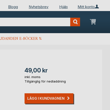
Blogg
Nyhetsbrev
Hjälp
Mitt konto
Min kun
JUDANDEN E-BÖCKER %
49,00 kr
inkl. moms
Tillgänglig för nedladdning
LÄGG I KUNDVAGNEN