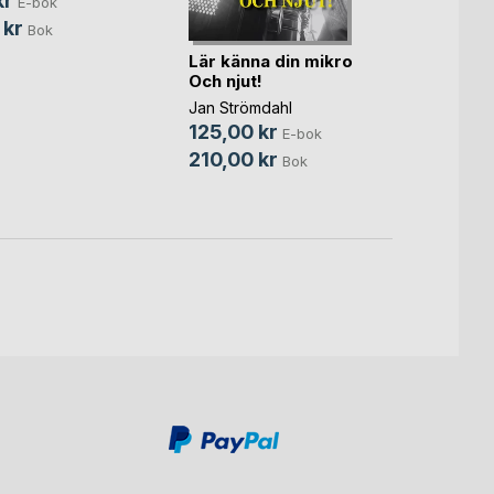
kr
E-bok
 kr
Bok
Dagen
Lär känna din mikro
Och njut!
Tilda 
Jan Strömdahl
Blom
, .
125,00 kr
99,0
E-bok
210,00 kr
208,
Bok