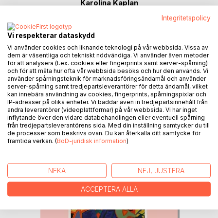
Karolina Kaplan
Integritetspolicy
299,00 KR
Bok
Vi respekterar dataskydd
Vi använder cookies och liknande teknologi på vår webbsida. Vissa av
169,00 KR
E-bok
dem är väsentliga och tekniskt nödvändiga. Vi använder även metoder
för att analysera (t.ex. cookies eller fingerprints samt server-spårning)
och för att mäta hur ofta vår webbsida besöks och hur den används. Vi
använder spårningsteknik för marknadsföringsändamål och använder
server-spårning samt tredjepartsleverantörer för detta ändamål, vilket
kan innebära användning av cookies, fingerprints, spårningspixlar och
IP-adresser på olika enheter. Vi bäddar även in tredjepartsinnehåll från
andra leverantörer (videoplattformar) på vår webbsida. Vi har inget
inflytande över den vidare databehandlingen eller eventuell spårning
från tredjepartsleverantörens sida. Med din inställning samtycker du till
de processer som beskrivs ovan. Du kan återkalla ditt samtycke för
framtida verkan. (
BoD-juridisk information
)
NEKA
NEJ, JUSTERA
ACCEPTERA ALLA