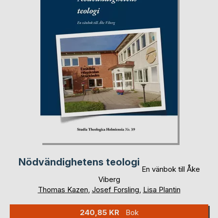
Nödvändighetens teologi
En vänbok till Åke
Viberg
Thomas Kazen
,
Josef Forsling
,
Lisa Plantin
240,85 KR
Bok