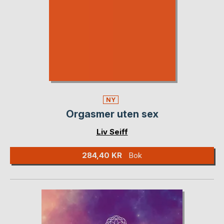
NY
Orgasmer uten sex
Liv Seiff
284,40 KR
Bok