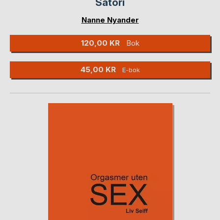
Satori
Nanne Nyander
120,00 KR
Bok
45,00 KR
E-bok