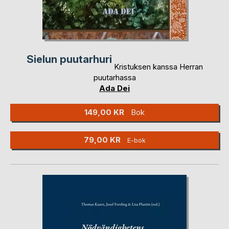
Sielun puutarhuri
Kristuksen kanssa Herran
puutarhassa
Ada Dei
149,00 KR
Bok
79,00 KR
E-bok