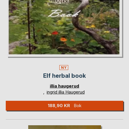
NY
Elf herbal book
illia haugerud
,
ingrid illia Haugerud
188,90 KR
Bok