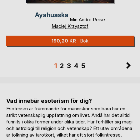
Ayahuaska
Min Andre Reise
Maciej Krzysztof
190,20 KR
Bok
Sida
Si
Du
Sida
Sida
Sida
Sida
1
2
3
4
5
läser
just
nu
Vad innebär esoterism för dig?
sidan
Esoterism är främmande för människor som bara har en
strikt vetenskaplig uppfattning om livet. Ändå har det alltid
funnits i olika former under olika tider. Hur förhåller sig magi
och astrologi till religion och vetenskap? Ett utav områdena
är tolkning av tarotkort, vilket har ett stort folkintresse.