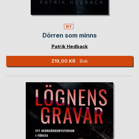
NY
Dörren som minns
Patrik Hedback
219,00 KR
Bok