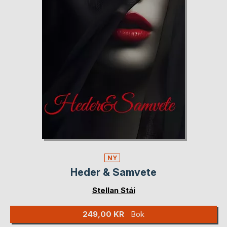
NY
Heder & Samvete
Stellan Stái
249,00 KR
Bok