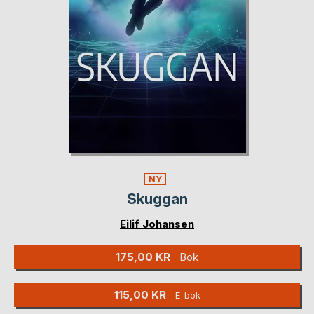
NY
Skuggan
Eilif Johansen
175,00 KR
Bok
115,00 KR
E-bok