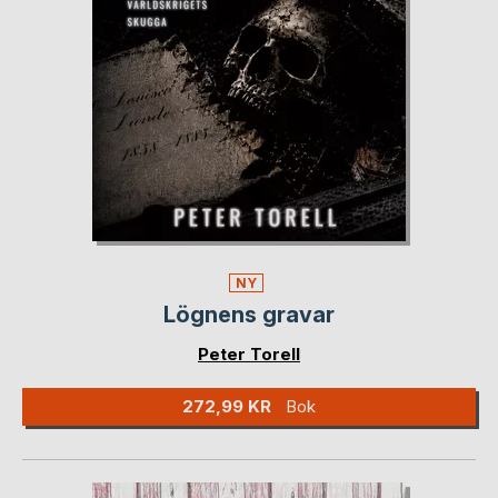
NY
Lögnens gravar
Peter Torell
272,99 KR
Bok