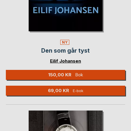
NY
Den som går tyst
Eilif Johansen
150,00 KR
Bok
69,00 KR
E-bok