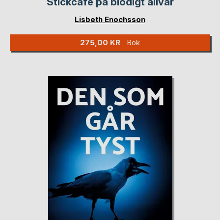
Stickcafé på blodigt allvar
Lisbeth Enochsson
275,00 KR
Bok