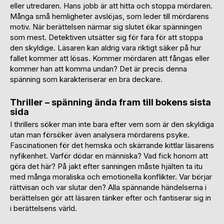
eller utredaren. Hans jobb är att hitta och stoppa mördaren.
Många små hemligheter avslöjas, som leder till mördarens
motiv. När berättelsen närmar sig slutet ökar spänningen
som mest. Detektiven utsätter sig för fara för att stoppa
den skyldige. Läsaren kan aldrig vara riktigt säker på hur
fallet kommer att lösas. Kommer mördaren att fångas eller
kommer han att komma undan? Det är precis denna
spänning som karakteriserar en bra deckare.
Thriller – spänning ända fram till bokens sista
sida
I thrillers söker man inte bara efter vem som är den skyldiga
utan man försöker även analysera mördarens psyke.
Fascinationen för det hemska och skärrande kittlar läsarens
nyfikenhet. Varför dödar en människa? Vad fick honom att
göra det här? På jakt efter sanningen måste hjälten ta itu
med många moraliska och emotionella konflikter. Var börjar
rättvisan och var slutar den? Alla spännande händelserna i
berättelsen gör att läsaren tänker efter och fantiserar sig in
i berättelsens värld.