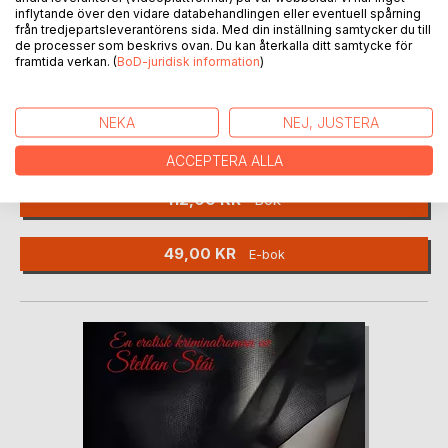
inflytande över den vidare databehandlingen eller eventuell spårning
från tredjepartsleverantörens sida. Med din inställning samtycker du till
de processer som beskrivs ovan. Du kan återkalla ditt samtycke för
framtida verkan. (
BoD-juridisk information
)
NY
The last day shift
NEKA
NEJ, JUSTERA
Alexander Hellström
ACCEPTERA ALLA
112,00 KR
Bok
49,00 KR
E-bok