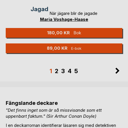
Jagad
När jägare blir de jagade
Maria Voshage-Haase
180,00 KR
Bok
89,00 KR
E-bok
Sida
Si
Du
Sida
Sida
Sida
Sida
1
2
3
4
5
läser
just
nu
Fängslande deckare
sidan
"Det finns inget som är så missvisande som ett
uppenbart faktum." (Sir Arthur Conan Doyle)
I en deckarroman identifierar läsaren sig med detektiven