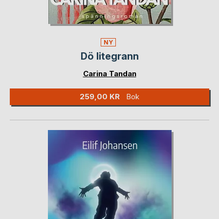
NY
Dö litegrann
Carina Tandan
259,00 KR
Bok