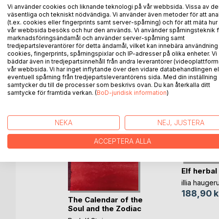
visar hur naturen kan sänka stress, stärka välbefin
Vi använder cookies och liknande teknologi på vår webbsida. Vissa av de
övningar, inspirerande reflektioner och lättillgängli
väsentliga och tekniskt nödvändiga. Vi använder även metoder för att ana
balans och ny energi genom naturens läkande kraft
(t.ex. cookies eller fingerprints samt server-spårning) och för att mäta hur
vår webbsida besöks och hur den används. Vi använder spårningsteknik f
marknadsföringsändamål och använder server-spårning samt
tredjepartsleverantörer för detta ändamål, vilket kan innebära användning
cookies, fingerprints, spårningspixlar och IP-adresser på olika enheter. Vi
bäddar även in tredjepartsinnehåll från andra leverantörer (videoplattform
ANDRA TITLAR HOS
B
vår webbsida. Vi har inget inflytande över den vidare databehandlingen el
eventuell spårning från tredjepartsleverantörens sida. Med din inställning
samtycker du till de processer som beskrivs ovan. Du kan återkalla ditt
samtycke för framtida verkan. (
BoD-juridisk information
)
NEKA
NEJ, JUSTERA
ACCEPTERA ALLA
Elf herbal
illia hauger
188,90 k
The Calendar of the
Sofia
Soul and the Zodiac
berg