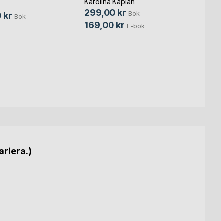
Karolina Kaplan
215,0
299,00 kr
Bok
 kr
79,0
Bok
169,00 kr
E-bok
ariera.)