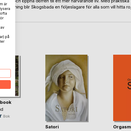
nandet och öppna dörren till ett mer närvarande liv. Med praktiska
m är
g vägledning blir Skogsbada en följeslagare för alla som vill hitta ro
lysera
.
 ofta
ör
 av
ar) på
oD
ler
 book
ud
r
Bok
Satori
Orgasme