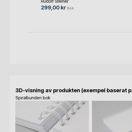
Rudolf Steiner
Bok
299,00 kr
Bok
-bok
3D-visning av produkten (exempel baserat på
Spiralbunden bok