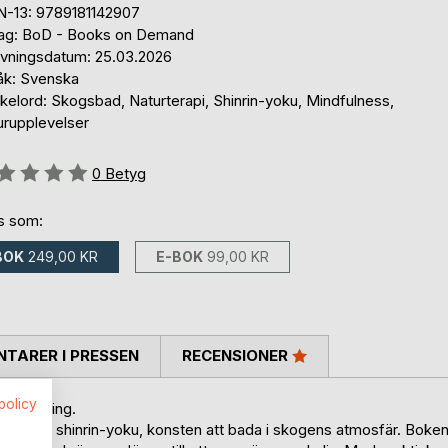
N-13: 9789181142907
lag: BoD - Books on Demand
ivningsdatum: 25.03.2026
åk: Svenska
kelord: Skogsbad, Naturterapi, Shinrin-yoku, Mindfulness,
urupplevelser
g::
0
Betyg
ns som:
BOK
249,00 KR
E-BOK
99,00 KR
TARER I PRESSEN
RECENSIONER
spolicy
terhämtning.
metoden shinrin-yoku, konsten att bada i skogens atmosfär. Boke