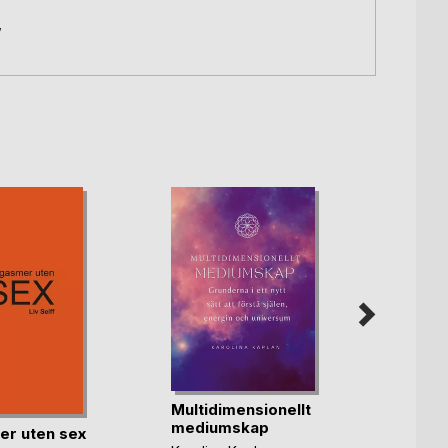
,
Multidimensionellt
I ögo
mediumskap
r uten sex
Peter K