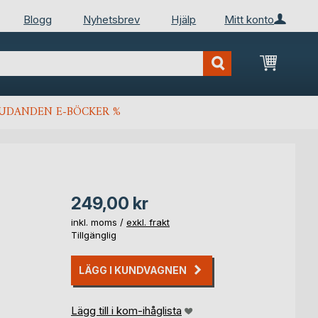
Blogg
Nyhetsbrev
Hjälp
Mitt konto
Min kun
JUDANDEN E-BÖCKER %
249,00 kr
inkl. moms /
exkl. frakt
Tillgänglig
LÄGG I KUNDVAGNEN
Lägg till i kom-ihåglista