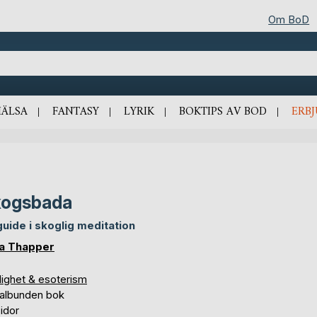
Om BoD
HÄLSA
FANTASY
LYRIK
BOKTIPS AV BOD
ERB
kogsbada
guide i skoglig meditation
a Thapper
lighet & esoterism
ralbunden bok
idor