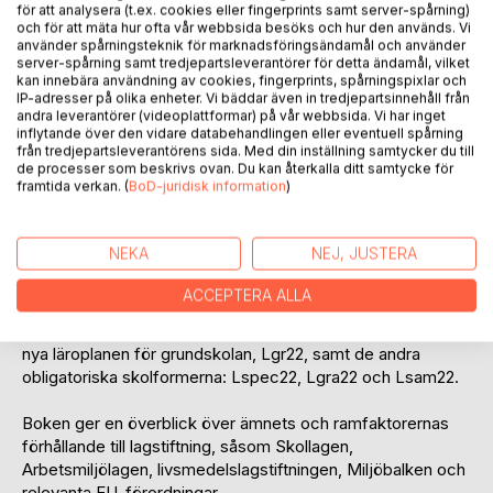
för att analysera (t.ex. cookies eller fingerprints samt server-spårning)
och för att mäta hur ofta vår webbsida besöks och hur den används. Vi
använder spårningsteknik för marknadsföringsändamål och använder
server-spårning samt tredjepartsleverantörer för detta ändamål, vilket
kan innebära användning av cookies, fingerprints, spårningspixlar och
IP-adresser på olika enheter. Vi bäddar även in tredjepartsinnehåll från
andra leverantörer (videoplattformar) på vår webbsida. Vi har inget
inflytande över den vidare databehandlingen eller eventuell spårning
BESKRIVNING
från tredjepartsleverantörens sida. Med din inställning samtycker du till
de processer som beskrivs ovan. Du kan återkalla ditt samtycke för
framtida verkan. (
BoD-juridisk information
)
Denna rapport och referensverk identifierar och analyserar
de olika ramfaktorer som påverkar undervisningen och
NEKA
NEJ, JUSTERA
lärandet i skolämnet hem- och konsumentkunskap. Boken
sammanfattar de ideala materiella och strukturella
ACCEPTERA ALLA
ramfaktorer som påverkar hur ämnet lärs ut och hur
pedagogiken kan bemöta de krav som ställs genom den
nya läroplanen för grundskolan, Lgr22, samt de andra
obligatoriska skolformerna: Lspec22, Lgra22 och Lsam22.
Boken ger en överblick över ämnets och ramfaktorernas
förhållande till lagstiftning, såsom Skollagen,
Arbetsmiljölagen, livsmedelslagstiftningen, Miljöbalken och
relevanta EU-förordningar.