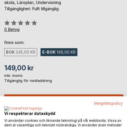
skola, Läroplan, Undervisning
Tillgänglighet: Fullt tillgänglig
Betyg::
0%
0
Betyg
finns som:
BOK
245,00 KR
E-BOK
149,00 KR
149,00 kr
inkl. moms
Tillgänglig för nedladdning
LÄGG I KUNDVAGNEN
Integritetspolicy
Vi respekterar dataskydd
Lägg till i kom-ihåglista
Vi använder cookies och liknande teknologi på vår webbsida. Vissa av
Recensera titel
dem är väsentliga och tekniskt nödvändiga. Vi använder även metoder