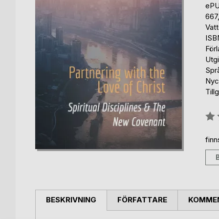
eP
667
Vat
ISB
För
Utg
Spr
Nyc
Till
Bety
0%
fin
BESKRIVNING
FÖRFATTARE
KOMMEN