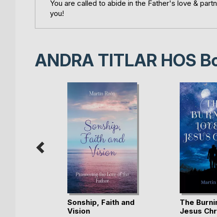
You are called to abide in the Father's love & part
you!
ANDRA TITLAR HOS
B
 ledning
Sonship, Faith and
The Burni
und
Vision
Jesus Chr
bok