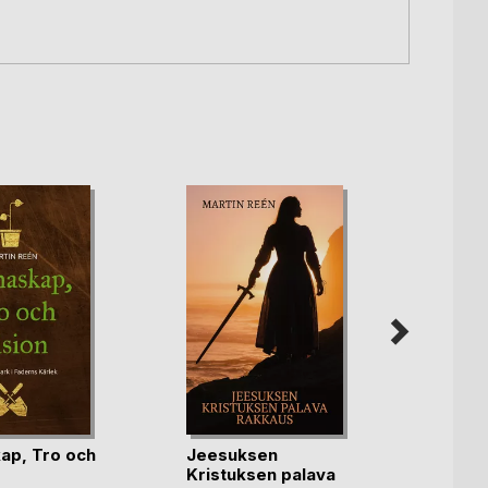
ap, Tro och
Jeesuksen
Jesu K
Kristuksen palava
Brinn