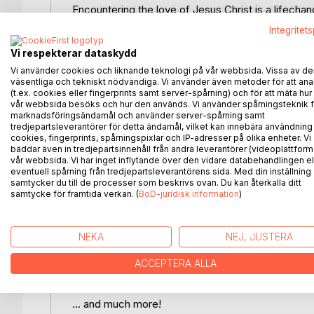
Encountering the love of Jesus Christ is a lifechan
will become our life. The Father´s plan has always
Integritet
does not mean that we should remain passive, how
ability to respond to His love. This is because our
Vi respekterar dataskydd
us to be both receivers, as well as quick responde
Vi använder cookies och liknande teknologi på vår webbsida. Vissa av de
with Jesus Christ, so that His life and character c
väsentliga och tekniskt nödvändiga. Vi använder även metoder för att ana
(t.ex. cookies eller fingerprints samt server-spårning) och för att mäta hur
being able to partner with His love, which is why I 
vår webbsida besöks och hur den används. Vi använder spårningsteknik f
spiritual disciplines. In this book you will learn how
marknadsföringsändamål och använder server-spårning samt
tredjepartsleverantörer för detta ändamål, vilket kan innebära användning
cookies, fingerprints, spårningspixlar och IP-adresser på olika enheter. Vi
- Encountering Jesus in the Scriptures
bäddar även in tredjepartsinnehåll från andra leverantörer (videoplattform
- A Lifestyle of Worship
vår webbsida. Vi har inget inflytande över den vidare databehandlingen el
- Soaking
eventuell spårning från tredjepartsleverantörens sida. Med din inställning
samtycker du till de processer som beskrivs ovan. Du kan återkalla ditt
- Fasting
samtycke för framtida verkan. (
BoD-juridisk information
)
- Our Ministry of Intercession as Kings & Priests
- Speaking Words that Imparts Grace & Life
- Dreaming with God
NEKA
NEJ, JUSTERA
- Discerning the Wisdom of Jesus Christ
- Flowing in the Gifts of the Spirit
ACCEPTERA ALLA
- A Generous Lifestyle
... and much more!