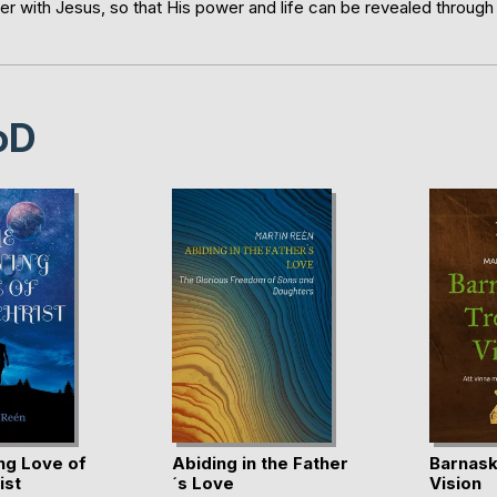
ner with Jesus, so that His power and life can be revealed through
oD
ng Love of
Abiding in the Father
Barnask
ist
´s Love
Vision