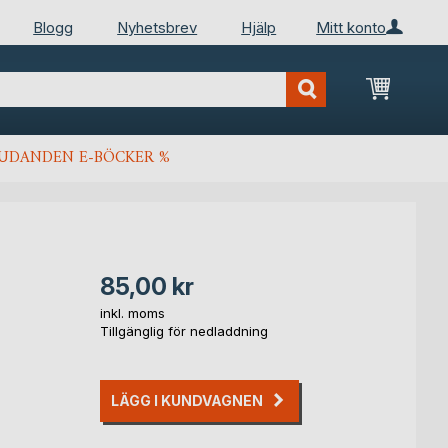
Blogg
Nyhetsbrev
Hjälp
Mitt konto
Min kun
JUDANDEN E-BÖCKER %
85,00 kr
inkl. moms
Tillgänglig för nedladdning
LÄGG I KUNDVAGNEN