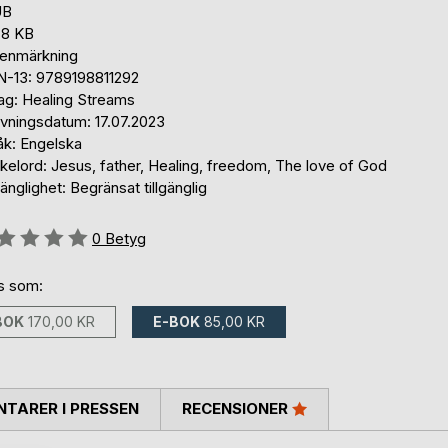
UB
,8 KB
tenmärkning
N-13: 9789198811292
lag: Healing Streams
ivningsdatum: 17.07.2023
åk: Engelska
kelord: Jesus, father, Healing, freedom, The love of God
gänglighet: Begränsat tillgänglig
g::
0
Betyg
ns som:
BOK
170,00 KR
E-BOK
85,00 KR
TARER I PRESSEN
RECENSIONER