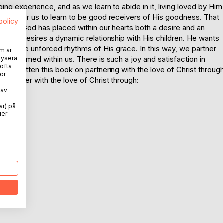
ging experience, and as we learn to abide in it, living loved by Him
 been for us to learn to be good receivers of His goodness. That
spolicy
ever. God has placed within our hearts both a desire and an
 Father desires a dynamic relationship with His children. He wants
rs to the unforced rhythms of His grace. In this way, we partner
m är
an be formed within us. There is such a joy and satisfaction in
lysera
 ofta
have written this book on partnering with the love of Christ throug
ör
 to partner with the love of Christ through:
 av
ar) på
ler