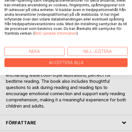
server-spårning samt tredjepartsleverantörer för detta ändamål, vilket
BESKRIVNING
kan innebära användning av cookies, fingerprints, spårningspixlar och
IP-adresser på olika enheter. Vi bäddar även in tredjepartsinnehåll från
andra leverantörer (videoplattformar) på vår webbsida. Vi har inget
Night Whispers on Planet Sweet is a cozy and imaginative
inflytande över den vidare databehandlingen eller eventuell spårning
från tredjepartsleverantörens sida. Med din inställning samtycker du till
children's story about courage, friendship, and believing in
de processer som beskrivs ovan. Du kan återkalla ditt samtycke för
oneself. When a shy toy bunny named Tibber finds himself
framtida verkan. (
BoD-juridisk information
)
on the magical Planet Sweet, he meets Cottonella Starlight
- a gentle, pink candy dragon. Together, they embark on a
dreamlike journey across glowing landscapes, facing
NEKA
NEJ, JUSTERA
playful challenges that help Tibber find his inner strength.
ACCEPTERA ALLA
The story is crafted with soft, poetic language and
enchanting watercolor-style illustrations, perfect for
bedtime reading. The book also includes thoughtful
questions to ask during reading and reading tips to
encourage emotional connection and support early reading
comprehension, making it a meaningful experience for both
children and adults.
FÖRFATTARE