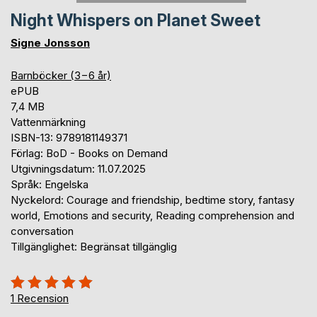
Night Whispers on Planet Sweet
Signe Jonsson
Barnböcker (3−6 år)
ePUB
7,4 MB
Vattenmärkning
ISBN-13: 9789181149371
Förlag: BoD - Books on Demand
Utgivningsdatum: 11.07.2025
Språk: Engelska
Nyckelord: Courage and friendship, bedtime story, fantasy
world, Emotions and security, Reading comprehension and
conversation
Tillgänglighet: Begränsat tillgänglig
Betyg::
100%
1
Recension