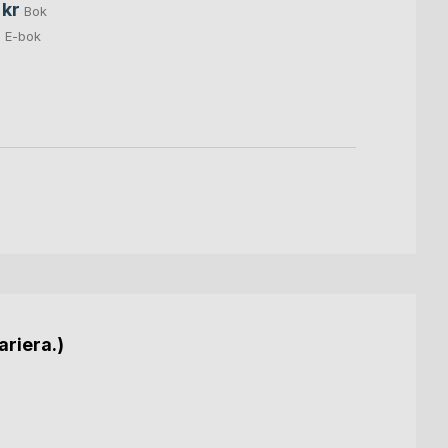
 kr
Bok
49,0
r
E-bok
ariera.)