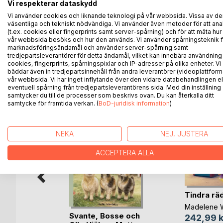
Vi respekterar dataskydd
The story is crafted with soft, poetic language and
Vi använder cookies och liknande teknologi på vår webbsida. Vissa av de
reading. The book also includes thoughtful questi
väsentliga och tekniskt nödvändiga. Vi använder även metoder för att ana
connection and support early reading comprehensi
(t.ex. cookies eller fingerprints samt server-spårning) och för att mäta hur
vår webbsida besöks och hur den används. Vi använder spårningsteknik f
adults.
marknadsföringsändamål och använder server-spårning samt
tredjepartsleverantörer för detta ändamål, vilket kan innebära användning
cookies, fingerprints, spårningspixlar och IP-adresser på olika enheter. Vi
bäddar även in tredjepartsinnehåll från andra leverantörer (videoplattform
vår webbsida. Vi har inget inflytande över den vidare databehandlingen el
ANDRA TITLAR HOS
B
eventuell spårning från tredjepartsleverantörens sida. Med din inställning
samtycker du till de processer som beskrivs ovan. Du kan återkalla ditt
samtycke för framtida verkan. (
BoD-juridisk information
)
NEKA
NEJ, JUSTERA
ACCEPTERA ALLA
Tindra räd
Madelene W
Svante, Bosse och
242,99 k