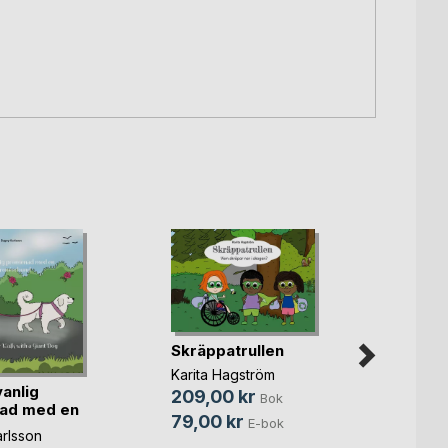
Skräppatrullen
Karita Hagström
vanlig
Liams
209,00 kr
Bok
ad med en
Cecili
79,00 kr
E-bok
rlsson
99,0