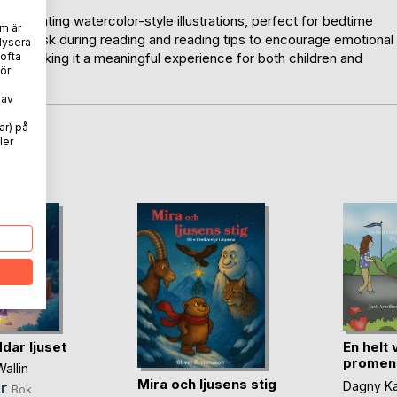
 enchanting watercolor-style illustrations, perfect for bedtime
m är
ons to ask during reading and reading tips to encourage emotional
lysera
on, making it a meaningful experience for both children and
 ofta
ör
 av
ar) på
ler
oD
dar ljuset
En helt 
promen
allin
Pyr(...)
Mira och ljusens stig
r
Dagny Ka
Bok