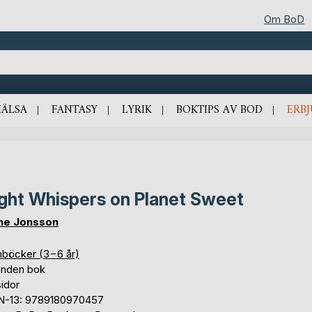
Om BoD
HÄLSA
FANTASY
LYRIK
BOKTIPS AV BOD
ERB
ght Whispers on Planet Sweet
ne Jonsson
nböcker (3−6 år)
unden bok
idor
N-13: 9789180970457