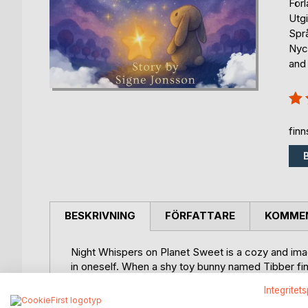
För
Utg
Spr
Nyc
and
Bety
100
fin
BESKRIVNING
FÖRFATTARE
KOMMEN
Night Whispers on Planet Sweet is a cozy and imagi
in oneself. When a shy toy bunny named Tibber fi
Starlight - a gentle, pink candy dragon. Together
Integritet
facing playful challenges that help Tibber find his 