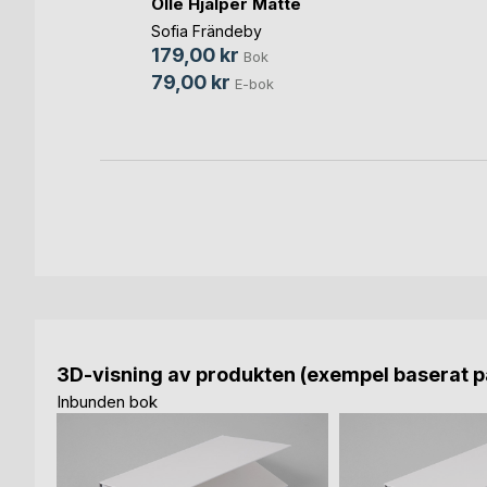
Mysko
Olle Hjälper Matte
l
Sofia Frändeby
179,00 kr
ok
Bok
79,00 kr
bok
E-bok
3D-visning av produkten (exempel baserat på
Inbunden bok