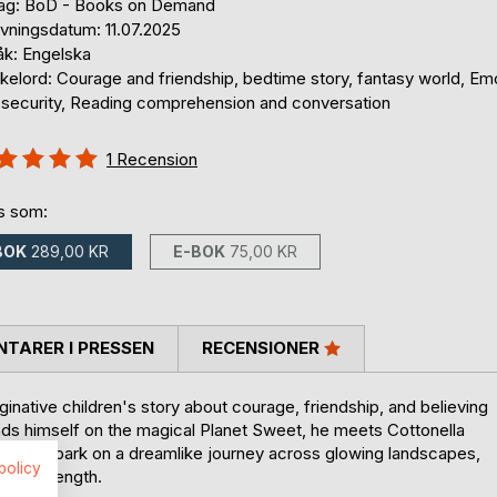
lag: BoD - Books on Demand
ivningsdatum: 11.07.2025
åk: Engelska
kelord: Courage and friendship, bedtime story, fantasy world, Em
 security, Reading comprehension and conversation
g::
1
Recension
%
ns som:
BOK
289,00 KR
E-BOK
75,00 KR
TARER I PRESSEN
RECENSIONER
native children's story about courage, friendship, and believing
nds himself on the magical Planet Sweet, he meets Cottonella
, they embark on a dreamlike journey across glowing landscapes,
spolicy
inner strength.