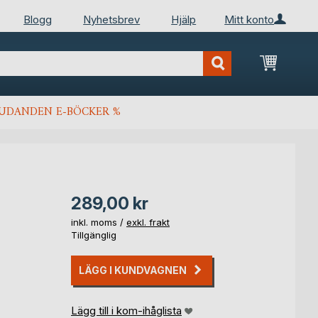
Blogg
Nyhetsbrev
Hjälp
Mitt konto
Min kun
JUDANDEN E-BÖCKER %
289,00 kr
inkl. moms /
exkl. frakt
Tillgänglig
LÄGG I KUNDVAGNEN
Lägg till i kom-ihåglista