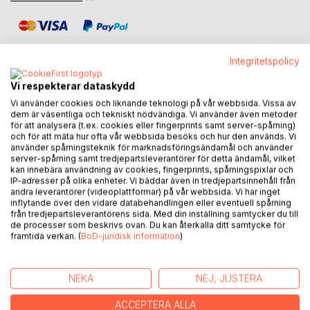
Integritetspolicy
Vi respekterar dataskydd
BESKRIVNING
Vi använder cookies och liknande teknologi på vår webbsida. Vissa av
dem är väsentliga och tekniskt nödvändiga. Vi använder även metoder
för att analysera (t.ex. cookies eller fingerprints samt server-spårning)
och för att mäta hur ofta vår webbsida besöks och hur den används. Vi
Jag tror inte att det går att namnge ett ögonblick eller ett
använder spårningsteknik för marknadsföringsändamål och använder
datum för när de första orden leddes från huvudet genom
server-spårning samt tredjepartsleverantörer för detta ändamål, vilket
handen för att antecknas på ett papper. Det vore nog för
kan innebära användning av cookies, fingerprints, spårningspixlar och
IP-adresser på olika enheter. Vi bäddar även in tredjepartsinnehåll från
ambitiöst att säga att man föds till något. I min värld
andra leverantörer (videoplattformar) på vår webbsida. Vi har inget
förefaller det snarare som att allt bestod av ett namn, något
inflytande över den vidare databehandlingen eller eventuell spårning
jag behövde ropa på, kalla till mig eller helt enkelt namnge
från tredjepartsleverantörens sida. Med din inställning samtycker du till
de processer som beskrivs ovan. Du kan återkalla ditt samtycke för
för att be det vänta på mig. Orden är en del av ett behov av
framtida verkan. (
BoD-juridisk information
)
att finna uttryck, att fortsätta namnge skeenden inom mig
som jag inte vet hur jag annars ska ropa på, ibland än
genom lyrikens språk.
NEKA
NEJ, JUSTERA
Jag är född i Chile, men för länge sedan blev Sverige mitt
ACCEPTERA ALLA