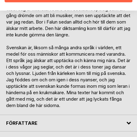
land och Dalarna mitt landskap, där jag både hittar och går
vilse. Jag är litteraturvetare och socialantropolog som en
gång drömde om att bli musiker, men sen upptäckte att det
var jag redan. Bor i Falun sedan alltid och hör till dem som
älskar mitt arbete. Den här diktsamling kom till därför att jag
inte kunde gömma den längre.
Svenskan är, liksom så många andra språk i världen, ett
medel för oss människor att kommunicera med varandra.
Ett språk jag älskar att upptäcka och känna mig nära. Det är
i dess vågor jag seglar, och det är i dess toner jag dansar
och lyssnar. Ljuden från kärleken kom till mig på svenska.
Jag föddes om och om igen i dess nyanser, och jag
upptäckte att svenskan kunde formas inom mig som leran i
händerna på en krukmakare. Mina texter har kommit och
gått med mig, och det är ett under att jag lyckats fånga
dem bland de här sidorna.
FÖRFATTARE