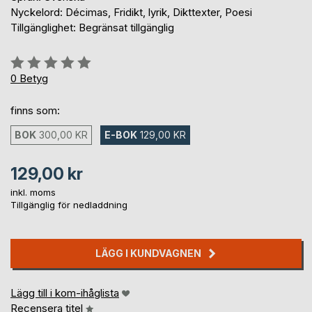
Nyckelord: Décimas, Fridikt, lyrik, Dikttexter, Poesi
Tillgänglighet: Begränsat tillgänglig
Betyg::
0%
0
Betyg
finns som:
BOK
300,00 KR
E-BOK
129,00 KR
129,00 kr
inkl. moms
Tillgänglig för nedladdning
LÄGG I KUNDVAGNEN
Lägg till i kom-ihåglista
Recensera titel