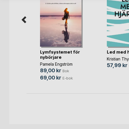
Lymfsystemet för
Led med h
berörd
nybörjare
Kristian Thy
äck Olsson
Pamela Engström
57,99 kr
Bok
89,00 kr
Bok
-bok
69,00 kr
E-bok