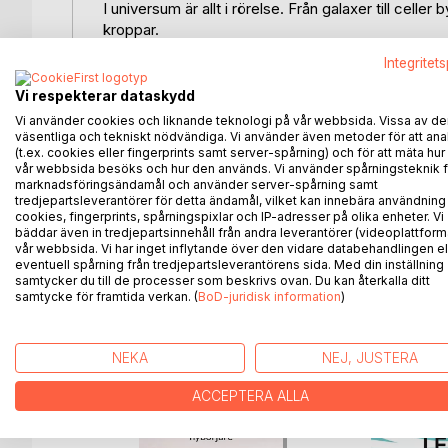
I universum är allt i rörelse. Från galaxer till celle
kroppar.
Integritet
I den här boken gör vi en fördjupande resa in i l
immunförsvar, återhämtning och välmående. Boke
Vi respekterar dataskydd
erfarenhetsbaserade metoder för att öka lymfcirkul
Vi använder cookies och liknande teknologi på vår webbsida. Vissa av de
livsstilsförändringar. Kanske kan den även användas
väsentliga och tekniskt nödvändiga. Vi använder även metoder för att ana
(t.ex. cookies eller fingerprints samt server-spårning) och för att mäta hur
och teorier ofta blandas. Detta är inte en bok som 
vår webbsida besöks och hur den används. Vi använder spårningsteknik f
utforskande och förståelse. En bok för den som vi
marknadsföringsändamål och använder server-spårning samt
till ökad cirkulation, energi och balans.
tredjepartsleverantörer för detta ändamål, vilket kan innebära användning
cookies, fingerprints, spårningspixlar och IP-adresser på olika enheter. Vi
bäddar även in tredjepartsinnehåll från andra leverantörer (videoplattform
För när flödet fungerar, fungerar vi.
vår webbsida. Vi har inget inflytande över den vidare databehandlingen el
eventuell spårning från tredjepartsleverantörens sida. Med din inställning
samtycker du till de processer som beskrivs ovan. Du kan återkalla ditt
samtycke för framtida verkan. (
BoD-juridisk information
)
ANDRA TITLAR HOS
B
NEKA
NEJ, JUSTERA
ACCEPTERA ALLA