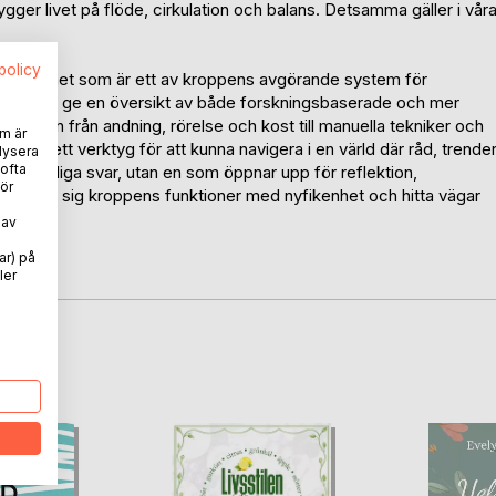
r bygger livet på flöde, cirkulation och balans. Detsamma gäller i vår
spolicy
ymfsystemet som är ett av kroppens avgörande system för
n ämnar ge en översikt av både forskningsbaserade och mer
ationen från andning, rörelse och kost till manuella tekniker och
m är
 som ett verktyg för att kunna navigera i en värld där råd, trende
lysera
 ofta
ger färdiga svar, utan en som öppnar upp för reflektion,
ör
ll närma sig kroppens funktioner med nyfikenhet och hitta vägar
 av
ar) på
ler
oD