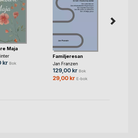
re Maja
Med p
Familjeresan
inter
Paul T
 kr
236,
Bok
Jan Franzen
129,00 kr
Bok
29,00 kr
E-bok