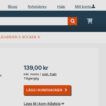
Blogg
Nyhetsbrev
Hjälp
Mitt konto
Min kun
JUDANDEN E-BÖCKER %
139,00 kr
inkl. moms /
exkl. frakt
n
Tillgänglig
LÄGG I KUNDVAGNEN
Lägg till i kom-ihåglista