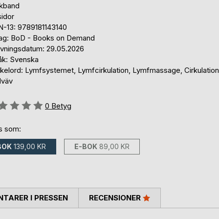
kband
sidor
N-13: 9789181143140
lag: BoD - Books on Demand
ivningsdatum: 29.05.2026
åk: Svenska
kelord: Lymfsystemet, Lymfcirkulation, Lymfmassage, Cirkulation
dväv
g::
0
Betyg
ns som:
BOK
139,00 KR
E-BOK
89,00 KR
TARER I PRESSEN
RECENSIONER