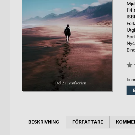
Mju
114 
ISB
För
Utg
Spr
Nyc
Bin
Bety
0%
fin
BESKRIVNING
FÖRFATTARE
KOMMEN