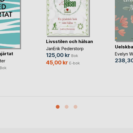
Livsstilen och hälsan
Uelskba
JanErik Pederstorp
järtat
Evelyn W
125,00 kr
Bok
238,30
ter
45,00 kr
E-bok
Bok