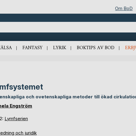
Om BoD
HÄLSA
FANTASY
LYRIK
BOKTIPS AV BOD
ERB
ymfsystemet
enskapliga och ovetenskapliga metoder till ökad cirkulatio
ela Engström
 2:
Lymfserien
edning och juridik