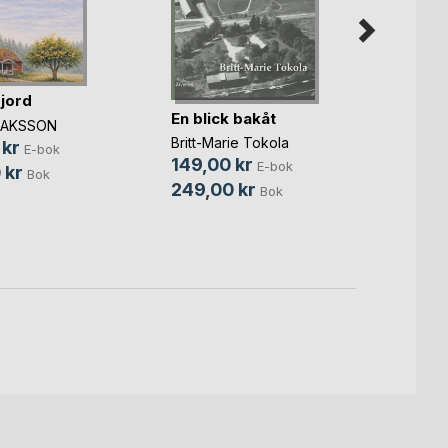
 jord
When 
En blick bakåt
Shape
ISAKSSON
Britt-Marie Tokola
Thomas
 kr
E-bok
149,00 kr
59,0
E-bok
 kr
Bok
249,00 kr
139,
Bok