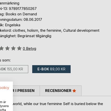
tenmärkning
N-13: 9789177850267
lag: Books on Demand
ivningsdatum: 08.06.2017
åk: Engelska
elord: clothes, holism, the feminine, Cultural development
gänglighet: Begränsat tillgänglig
g::
0
Betyg
ns som:
BOK
155,00 KR
E-BOK
89,00 KR
spolicy
TARER I PRESSEN
RECENSIONER
m är
ter world, while our true feminine Self is buried below the
lysera
 ofta