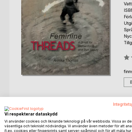
Vat
ISB
För
Utg
Spr
Nyck
Till
Bety
0%
fin
Integritet
BESKRIVNING
FÖRFATTARE
KOMMEN
Vi respekterar dataskydd
Vi använder cookies och liknande teknologi på vår webbsida. Vissa av de
What happens when we become one person in the ou
väsentliga och tekniskt nödvändiga. Vi använder även metoder för att ana
surface?
(t.ex. cookies eller fingerprints samt server-spårning) och för att mäta hur