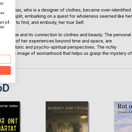
ör
a Thomas, who is a designer of clothes, became over-identified
 av
 inner split, embarking on a quest for wholeness seemed like her
 journey to find, and embody, her true Self.
ar) på
ler
e Feminine and its connection to clothes and beauty. The personal
as some of her experiences beyond time and space, are
hic, historic and psycho-spiritual perspectives. The richly
 holistic image of womanhood that helps us grasp the mystery of
oD