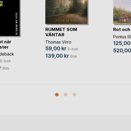
RUMMET SOM
Rot och
VÄNTAR
Pontus 
t när
Thomas Virro
125,00
ister
59,00 kr
E-bok
520,00
idebäck
139,00 kr
Bok
E-bok
r
Bok