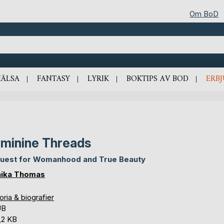
Om BoD
HÄLSA
FANTASY
LYRIK
BOKTIPS AV BOD
ERB
minine Threads
uest for Womanhood and True Beauty
ika Thomas
oria & biografier
UB
,2 KB