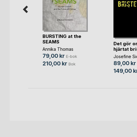
längsta
BURSTING at the
polis
SEAMS
Det gör on
hjärtat br
Annika Thomas
79,00 kr
Josefine S
bok
E-bok
89,00 kr
210,00 kr
Bok
Bok
149,00 k