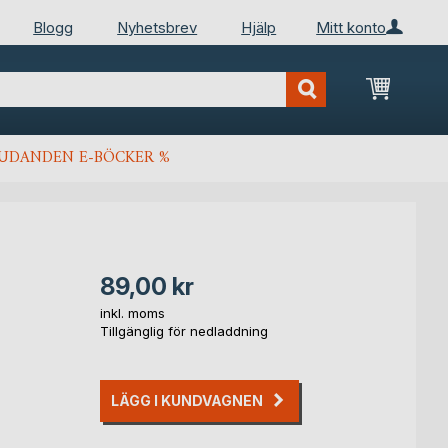
Blogg
Nyhetsbrev
Hjälp
Mitt konto
Min kun
JUDANDEN E-BÖCKER %
89,00 kr
inkl. moms
Tillgänglig för nedladdning
LÄGG I KUNDVAGNEN