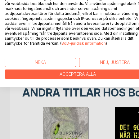
vår webbsida besöks och hur den används. Vi använder spårningsteknik f
marknadsföringsändamål och använder server-spårning samt
Like so many other women with this dilemma Annik
tredjepartsleverantörer för detta ändamål, vilket kan innebära användning
with her persona. As she became conscious of this
cookies, fingerprints, spårningspixlar och IP-adresser på olika enheter. Vi
only option. This book is the story of her dramatic
bäddar även in tredjepartsinnehåll från andra leverantörer (videoplattform
vår webbsida. Vi har inget inflytande över den vidare databehandlingen el
eventuell spårning från tredjepartsleverantörens sida. Med din inställning
Feminine Threads is an in-depth exploration of th
samtycker du till de processer som beskrivs ovan. Du kan återkalla ditt
threads of a contemporary woman´s life, as well 
samtycke för framtida verkan. (
BoD-juridisk information
)
interwoven with impersonal threads of cultural, myt
adorned tapestry that emerges presents a deeper,
true Feminine Beauty.
NEKA
NEJ, JUSTERA
ACCEPTERA ALLA
ANDRA TITLAR HOS
B