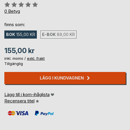
Betyg::
0%
0
Betyg
finns som:
BOK
155,00 KR
E-BOK
89,00 KR
155,00 kr
inkl. moms /
exkl. frakt
Tillgänglig
LÄGG I KUNDVAGNEN
Lägg till i kom-ihåglista
Recensera titel