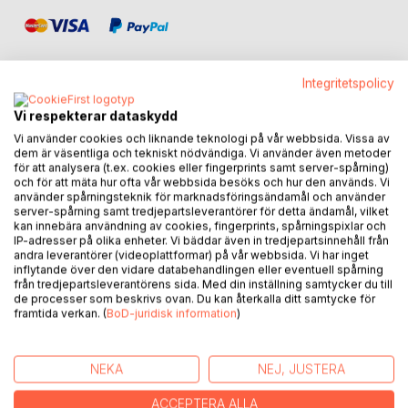
Integritetspolicy
Vi respekterar dataskydd
BESKRIVNING
Vi använder cookies och liknande teknologi på vår webbsida. Vissa av
dem är väsentliga och tekniskt nödvändiga. Vi använder även metoder
för att analysera (t.ex. cookies eller fingerprints samt server-spårning)
Make sure that your organisation's strategy is
och för att mäta hur ofta vår webbsida besöks och hur den används. Vi
characterized by change, and that strategy guides change.
använder spårningsteknik för marknadsföringsändamål och använder
server-spårning samt tredjepartsleverantörer för detta ändamål, vilket
Succeed in changing employee behaviour and realising the
kan innebära användning av cookies, fingerprints, spårningspixlar och
benefits changes are aimed at.
IP-adresser på olika enheter. Vi bäddar även in tredjepartsinnehåll från
andra leverantörer (videoplattformar) på vår webbsida. Vi har inget
inflytande över den vidare databehandlingen eller eventuell spårning
The insights in this book are based on extensive practical
från tredjepartsleverantörens sida. Med din inställning samtycker du till
experience and scientific research and offer unique
de processer som beskrivs ovan. Du kan återkalla ditt samtycke för
knowledge to advance your change and strategy work. In a
framtida verkan. (
BoD-juridisk information
)
changing world, all organizations must develop to stay
relevant. But changing a business requires a little more than
managing it. Many organizations struggle to change
NEKA
NEJ, JUSTERA
sufficiently and quickly enough. And one of the most
ACCEPTERA ALLA