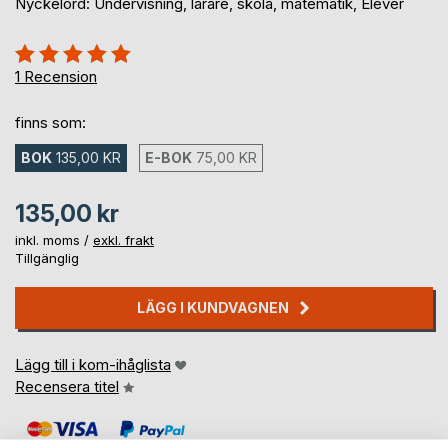
Nyckelord: Undervisning, lärare, skola, matematik, Elever
Betyg::
100%
1
Recension
finns som:
BOK
135,00 KR
E-BOK
75,00 KR
135,00 kr
inkl. moms /
exkl. frakt
Tillgänglig
LÄGG I KUNDVAGNEN
Lägg till i kom-ihåglista
Recensera titel