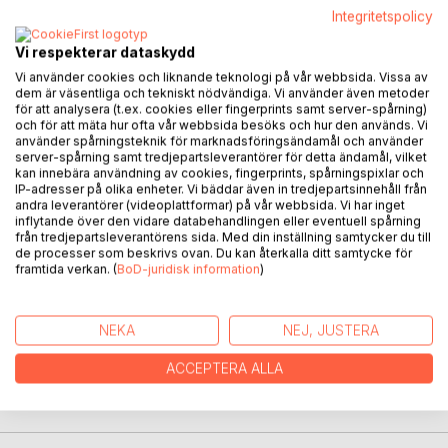
Integritetspolicy
Vi respekterar dataskydd
Vi använder cookies och liknande teknologi på vår webbsida. Vissa av
BESKRIVNING
dem är väsentliga och tekniskt nödvändiga. Vi använder även metoder
för att analysera (t.ex. cookies eller fingerprints samt server-spårning)
och för att mäta hur ofta vår webbsida besöks och hur den används. Vi
använder spårningsteknik för marknadsföringsändamål och använder
I Byt perspektiv berättas det om vägen till en meningsfull
server-spårning samt tredjepartsleverantörer för detta ändamål, vilket
undervisning. En undervisning som ger oss motiverade
kan innebära användning av cookies, fingerprints, spårningspixlar och
IP-adresser på olika enheter. Vi bäddar även in tredjepartsinnehåll från
elever fyllda med kunskap och bildning, redo för livet. Den
andra leverantörer (videoplattformar) på vår webbsida. Vi har inget
svenska skolan borde byta perspektiv i
inflytande över den vidare databehandlingen eller eventuell spårning
matematikundervisningen, i språkundervisningen i skolan
från tredjepartsleverantörens sida. Med din inställning samtycker du till
som helhet. Blanda det digitala med det vanliga.
de processer som beskrivs ovan. Du kan återkalla ditt samtycke för
framtida verkan. (
BoD-juridisk information
)
Ha kortkurser med betyg. Var kreativ och flexibel. En
undervisning som ger oss motiverade elever fyllda med
kunskap och bildning, redo för livet. Digital undervisning
NEKA
NEJ, JUSTERA
eller inte, lektionerna ska ge eleverna mening och
inspiration. Ta bort alla måsten. Gör läraryrket attraktivt. I
ACCEPTERA ALLA
boken beskrivs hur lärarna själva kan förändra skolan med
hjälp av sina elever.