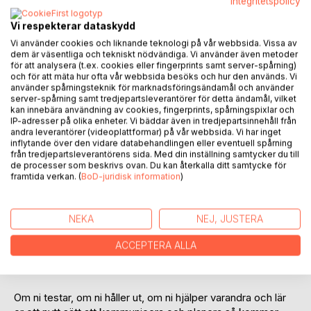
Integritetspolicy
Recensera titel
Vi respekterar dataskydd
Vi använder cookies och liknande teknologi på vår webbsida. Vissa av
dem är väsentliga och tekniskt nödvändiga. Vi använder även metoder
för att analysera (t.ex. cookies eller fingerprints samt server-spårning)
och för att mäta hur ofta vår webbsida besöks och hur den används. Vi
använder spårningsteknik för marknadsföringsändamål och använder
server-spårning samt tredjepartsleverantörer för detta ändamål, vilket
kan innebära användning av cookies, fingerprints, spårningspixlar och
BESKRIVNING
IP-adresser på olika enheter. Vi bäddar även in tredjepartsinnehåll från
andra leverantörer (videoplattformar) på vår webbsida. Vi har inget
inflytande över den vidare databehandlingen eller eventuell spårning
Den som lever med en stressad och en som är stressad.
från tredjepartsleverantörens sida. Med din inställning samtycker du till
Denna bok är menat att ge er verktyg att klara vardagen på
de processer som beskrivs ovan. Du kan återkalla ditt samtycke för
framtida verkan. (
BoD-juridisk information
)
ett hälsosamt, tryggt och stöttande sätt.
Inget förhållande är 50 - 50 för det skulle innebära att
NEKA
NEJ, JUSTERA
du alltid är 100 och att din partner alltid är 100. Om ni väljer
att se till att den ni lever med ska må så bra som möjligt
ACCEPTERA ALLA
och denne gör samma så kommer ni att mötas på ett
fantastiskt sätt.
Om ni testar, om ni håller ut, om ni hjälper varandra och lär