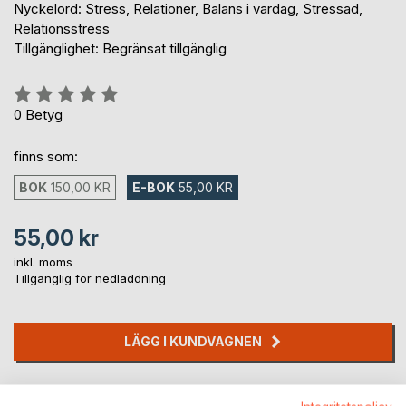
Nyckelord: Stress, Relationer, Balans i vardag, Stressad,
Relationsstress
Tillgänglighet: Begränsat tillgänglig
Betyg::
0%
0
Betyg
finns som:
BOK
150,00 KR
E-BOK
55,00 KR
55,00 kr
inkl. moms
Tillgänglig för nedladdning
LÄGG I KUNDVAGNEN
Lägg till i kom-ihåglista