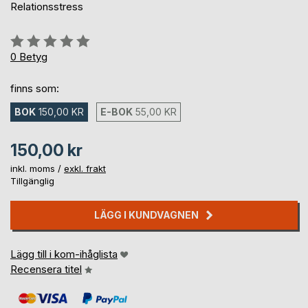
Relationsstress
Betyg::
0%
0
Betyg
finns som:
BOK
150,00 KR
E-BOK
55,00 KR
150,00 kr
inkl. moms /
exkl. frakt
Tillgänglig
LÄGG I KUNDVAGNEN
Lägg till i kom-ihåglista
Recensera titel