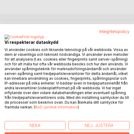
BESKRIVNING
Integritetspolicy
Vi respekterar dataskydd
Den som lever med en stressad och en som är stressad.
Vi använder cookies och liknande teknologi på vår webbsida. Vissa av
Denna bok är menat att ge er verktyg att klara vardagen på
dem är väsentliga och tekniskt nödvändiga. Vi använder även metoder
ett hälsosamt, tryggt och stöttande sätt.
för att analysera (t.ex. cookies eller fingerprints samt server-spårning)
och för att mäta hur ofta vår webbsida besöks och hur den används. Vi
använder spårningsteknik för marknadsföringsändamål och använder
Inget förhållande är 50 - 50 för det skulle innebära att
server-spårning samt tredjepartsleverantörer för detta ändamål, vilket
du alltid är 100 och att din partner alltid är 100. Om ni väljer
kan innebära användning av cookies, fingerprints, spårningspixlar och
IP-adresser på olika enheter. Vi bäddar även in tredjepartsinnehåll från
att se till att den ni lever med ska må så bra som möjligt
andra leverantörer (videoplattformar) på vår webbsida. Vi har inget
och denne gör samma så kommer ni att mötas på ett
inflytande över den vidare databehandlingen eller eventuell spårning
fantastiskt sätt.
från tredjepartsleverantörens sida. Med din inställning samtycker du till
de processer som beskrivs ovan. Du kan återkalla ditt samtycke för
framtida verkan. (
BoD-juridisk information
)
Om ni testar, om ni håller ut, om ni hjälper varandra och lär
er ett nytt sätt att kommunicera och planera så kommer
erat förhållande/partnerskap att ha färre onödiga friktioner.
NEKA
NEJ, JUSTERA