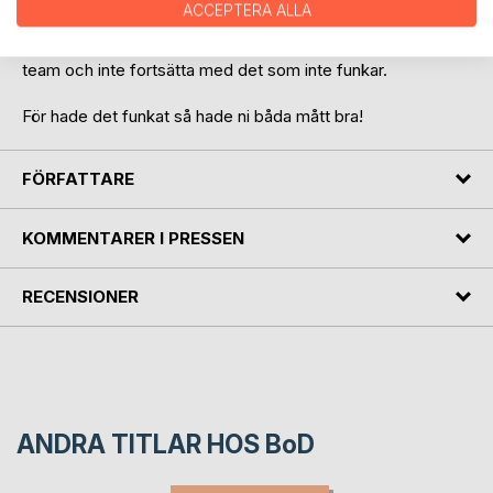
Med hjälp av tipsen och övningarna i denna bok kan även
ACCEPTERA ALLA
du som partner till en stressad stötta på ett helt nytt sätt.
Du behöver inte längre känna dig hjälplös. Vi behöver tänka
team och inte fortsätta med det som inte funkar.
För hade det funkat så hade ni båda mått bra!
FÖRFATTARE
KOMMENTARER I PRESSEN
RECENSIONER
ANDRA TITLAR HOS
BoD