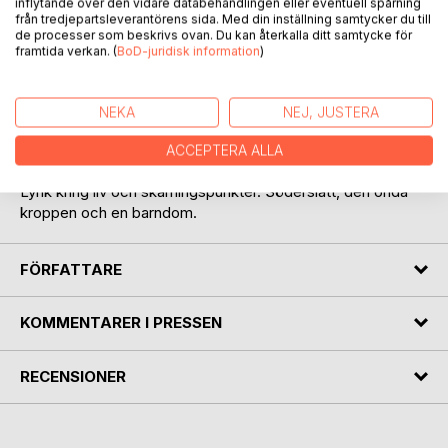
inflytande över den vidare databehandlingen eller eventuell spårning
från tredjepartsleverantörens sida. Med din inställning samtycker du till
de processer som beskrivs ovan. Du kan återkalla ditt samtycke för
framtida verkan. (
BoD-juridisk information
)
NEKA
NEJ, JUSTERA
BESKRIVNING
ACCEPTERA ALLA
Lyrik kring liv och skärningspunkter. Söderslätt, den onda
kroppen och en barndom.
FÖRFATTARE
KOMMENTARER I PRESSEN
RECENSIONER