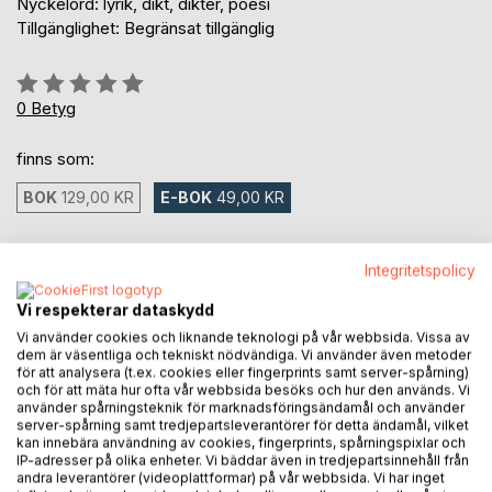
Nyckelord: lyrik, dikt, dikter, poesi
Tillgänglighet: Begränsat tillgänglig
Betyg::
0%
0
Betyg
finns som:
BOK
129,00 KR
E-BOK
49,00 KR
49,00 kr
Integritetspolicy
inkl. moms
Tillgänglig för nedladdning
Vi respekterar dataskydd
Vi använder cookies och liknande teknologi på vår webbsida. Vissa av
dem är väsentliga och tekniskt nödvändiga. Vi använder även metoder
för att analysera (t.ex. cookies eller fingerprints samt server-spårning)
LÄGG I KUNDVAGNEN
och för att mäta hur ofta vår webbsida besöks och hur den används. Vi
använder spårningsteknik för marknadsföringsändamål och använder
server-spårning samt tredjepartsleverantörer för detta ändamål, vilket
kan innebära användning av cookies, fingerprints, spårningspixlar och
Lägg till i kom-ihåglista
IP-adresser på olika enheter. Vi bäddar även in tredjepartsinnehåll från
Recensera titel
andra leverantörer (videoplattformar) på vår webbsida. Vi har inget