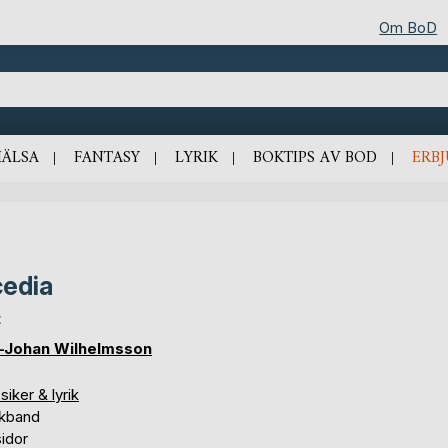
Om BoD
HÄLSA
FANTASY
LYRIK
BOKTIPS AV BOD
ERB
edia
t
-Johan Wilhelmsson
siker & lyrik
kband
idor