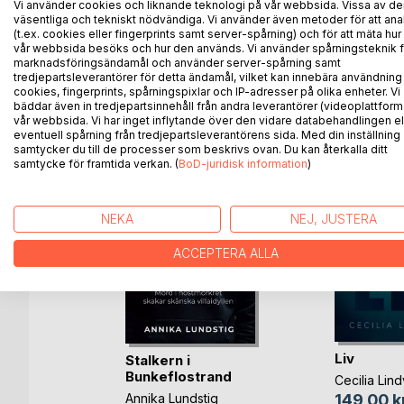
Vi använder cookies och liknande teknologi på vår webbsida. Vissa av de
Lyrik kring liv och skärningspunkter. Söderslätt,
väsentliga och tekniskt nödvändiga. Vi använder även metoder för att ana
(t.ex. cookies eller fingerprints samt server-spårning) och för att mäta hur
vår webbsida besöks och hur den används. Vi använder spårningsteknik f
marknadsföringsändamål och använder server-spårning samt
tredjepartsleverantörer för detta ändamål, vilket kan innebära användning
ANDRA TITLAR HOS
B
cookies, fingerprints, spårningspixlar och IP-adresser på olika enheter. Vi
bäddar även in tredjepartsinnehåll från andra leverantörer (videoplattform
vår webbsida. Vi har inget inflytande över den vidare databehandlingen el
eventuell spårning från tredjepartsleverantörens sida. Med din inställning
samtycker du till de processer som beskrivs ovan. Du kan återkalla ditt
samtycke för framtida verkan. (
BoD-juridisk information
)
NEKA
NEJ, JUSTERA
ACCEPTERA ALLA
Liv
Stalkern i
Bunkeflostrand
Cecilia Lind
Bok
Annika Lundstig
149,00 k
-bok