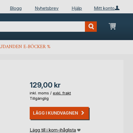
Blogg
Nyhetsbrev
Hjälp
Mitt konto
Min kun
JUDANDEN E-BÖCKER %
129,00 kr
inkl. moms /
exkl. frakt
Tillgänglig
LÄGG I KUNDVAGNEN
Lägg till i kom-ihåglista