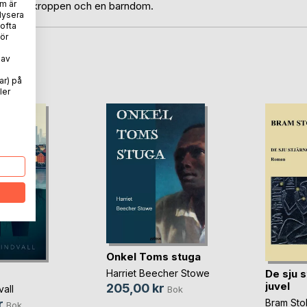
m är
 den onda kroppen och en barndom.
lysera
 ofta
ör
 av
oD
ar) på
ler
Onkel Toms stuga
De sju 
Harriet Beecher Stowe
juvel
205,00 kr
vall
Bok
Bram Sto
r
Bok