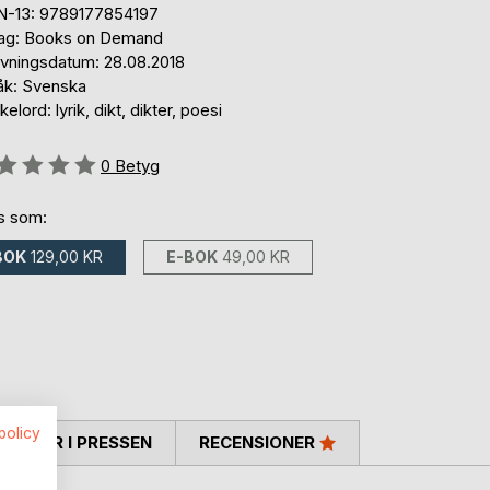
N-13: 9789177854197
lag: Books on Demand
ivningsdatum: 28.08.2018
åk: Svenska
elord: lyrik, dikt, dikter, poesi
g::
0
Betyg
ns som:
BOK
129,00 KR
E-BOK
49,00 KR
spolicy
TARER I PRESSEN
RECENSIONER