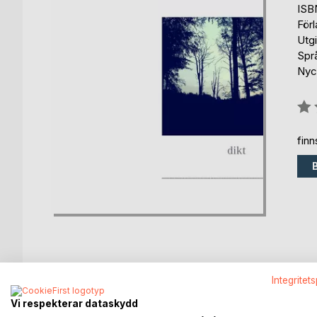
ISB
För
Utg
Spr
Nyck
Bety
0%
fin
Integritet
BESKRIVNING
FÖRFATTARE
KOMMEN
Vi respekterar dataskydd