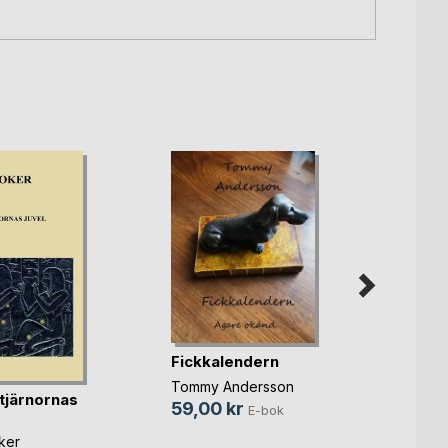
Fickkalendern
Kris
Tommy Andersson
Karin 
stjärnornas
59,00 kr
25,0
E-bok
ker