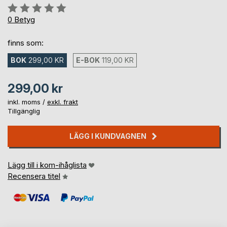
Betyg::
0%
0
Betyg
finns som:
BOK
299,00 KR
E-BOK
119,00 KR
299,00 kr
inkl. moms /
exkl. frakt
Tillgänglig
LÄGG I KUNDVAGNEN
Lägg till i kom-ihåglista
Recensera titel