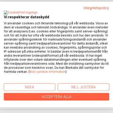
Integritetspolicy
BESKRIVNING
Vi respekterar dataskydd
Vi använder cookies och liknande teknologi på vår webbsida. Vissa av
dem är väsentliga och tekniskt nödvändiga. Vi använder även metoder
Boken består av ett 30-dagarsprogram med syftet att ge
för att analysera (t.ex. cookies eller fingerprints samt server-spårning)
individer verktyg och metoder för att främja personlig
och för att mäta hur ofta vår webbsida besöks och hur den används. Vi
tillväxt och förbättrad livskvalitet. Programmet är designat
använder spårningsteknik för marknadsföringsändamål och använder
för att hjälpa deltagarna att bla a utveckla större
server-spårning samt tredjepartsleverantörer för detta ändamål, vilket
kan innebära användning av cookies, fingerprints, spårningspixlar och
självmedvetenhet och självkännedom, hantera stress
IP-adresser på olika enheter. Vi bäddar även in tredjepartsinnehåll från
effektivare, och stärka sin fysiska och mentala hälsa.
andra leverantörer (videoplattformar) på vår webbsida. Vi har inget
Genom dagliga övningar som kombinerar mindfulness,
inflytande över den vidare databehandlingen eller eventuell spårning
från tredjepartsleverantörens sida. Med din inställning samtycker du till
fysisk aktivitet, och självreflektion, syftar programmet till
de processer som beskrivs ovan. Du kan återkalla ditt samtycke för
att:
framtida verkan. (
BoD-juridisk information
)
* Öka närvaro och medvetenhet
* Förbättra emotionell intelligens
NEKA
NEJ, JUSTERA
* Stärka fysisk hälsa
* Utveckla positiva vanor och rutiner
ACCEPTERA ALLA
* Stärka motståndskraft