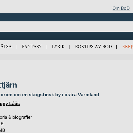
Om BoD
HÄLSA
FANTASY
LYRIK
BOKTIPS AV BOD
ERB
tjärn
torien om en skogsfinsk by i östra Värmland
gny Låås
oria & biografier
UB
 MB