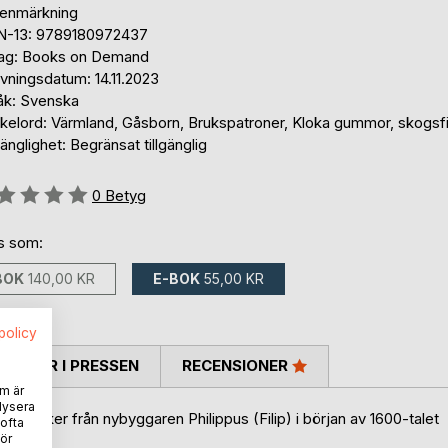
tenmärkning
N-13: 9789180972437
lag: Books on Demand
vningsdatum: 14.11.2023
åk: Svenska
kelord: Värmland, Gåsborn, Brukspatroner, Kloka gummor, skogsf
gänglighet: Begränsat tillgänglig
g::
0
Betyg
ns som:
BOK
140,00 KR
E-BOK
55,00 KR
spolicy
TARER I PRESSEN
RECENSIONER
m är
lysera
finnmarker från nybyggaren Philippus (Filip) i början av 1600-talet
 ofta
ör