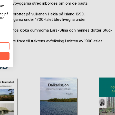
sfinska nybyggarna stred inbördes om om de bästa
 av
ter utbrottet på vulkanen Hekla på Island 1693.
ar) på
ler
a ättlingarna under 1700-talet blev livegna under
te hjälp hos kloka gummorna Lars-Stina och hennes dotter Stug-
etare fram till traktens avfolkning i mitten av 1900-talet.
oD