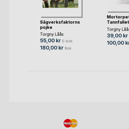
Mortorpe
Sågverksfaktorns
Tannfallet
pojke
a
Torgny Låå
Torgny Låås
39,00 kr
ark
55,00 kr
E-bok
100,00 k
bok
180,00 kr
Bok
k