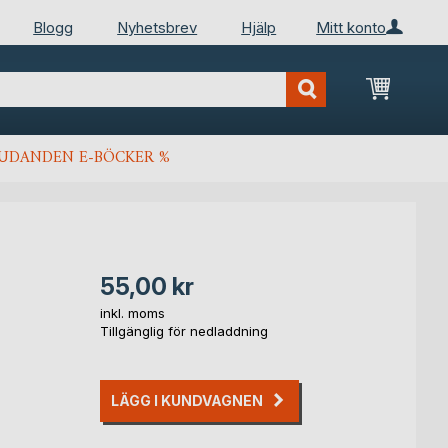
Blogg
Nyhetsbrev
Hjälp
Mitt konto
Min kun
JUDANDEN E-BÖCKER %
55,00 kr
inkl. moms
Tillgänglig för nedladdning
LÄGG I KUNDVAGNEN