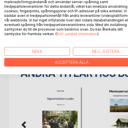
marknadsföringsändamål och använder server-spårning samt
-Hur gränserna var oklara och hur de första skog
tredjepartsleverantörer för detta ändamål, vilket kan innebära användning
svedjemarkerna.
cookies, fingerprints, spårningspixlar och IP-adresser på olika enheter. Vi
-Hur även finnmarken drabbades av missväxtåren ef
bäddar även in tredjepartsinnehåll från andra leverantörer (videoplattform
vår webbsida. Vi har inget inflytande över den vidare databehandlingen el
-Hur bergsbruket växte fram och hur de skogsfinsk
eventuell spårning från tredjepartsleverantörens sida. Med din inställning
brukspatronerna.
samtycker du till de processer som beskrivs ovan. Du kan återkalla ditt
-Hur människor från hela Norra Mellansverige sök
samtycke för framtida verkan. (
BoD-juridisk information
)
Lovisa.
-Hur småtorparna och småjordbrukarna blev skogsarb
NEKA
NEJ, JUSTERA
ACCEPTERA ALLA
ANDRA TITLAR HOS
B