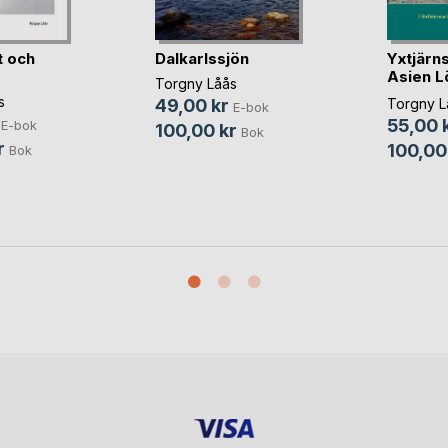
t och
Dalkarlssjön
Yxtjärn
Asien L
Torgny Låås
Fager(...
s
49,00 kr
Torgny L
E-bok
55,00 
E-bok
100,00 kr
Bok
r
100,00
Bok