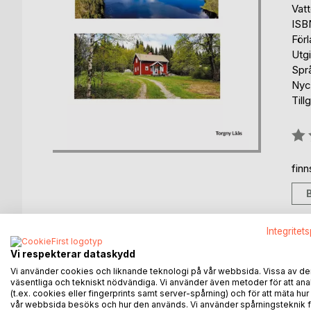
Vat
ISB
För
Utgi
Spr
Nyc
Till
Bety
0%
fin
Integritet
BESKRIVNING
FÖRFATTARE
KOMMEN
Vi respekterar dataskydd
Vi använder cookies och liknande teknologi på vår webbsida. Vissa av de
väsentliga och tekniskt nödvändiga. Vi använder även metoder för att ana
Vi får följa bosättningen Yxtjärn i östra Värmlands 
(t.ex. cookies eller fingerprints samt server-spårning) och för att mäta hur
fram till modern tid.
vår webbsida besöks och hur den används. Vi använder spårningsteknik f