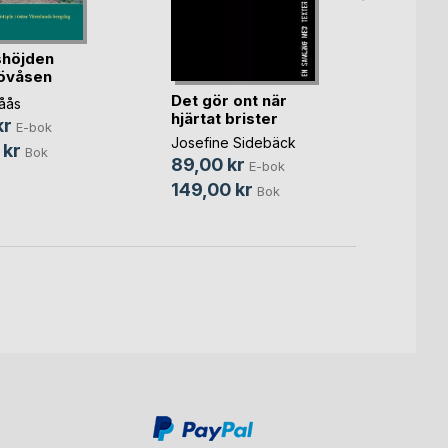
shöjden
RUMM
övåsen
VÄNT
)
Det gör ont när
Thomas
åås
hjärtat brister
59,0
kr
E-bok
Josefine Sidebäck
139,
 kr
Bok
89,00 kr
E-bok
149,00 kr
Bok