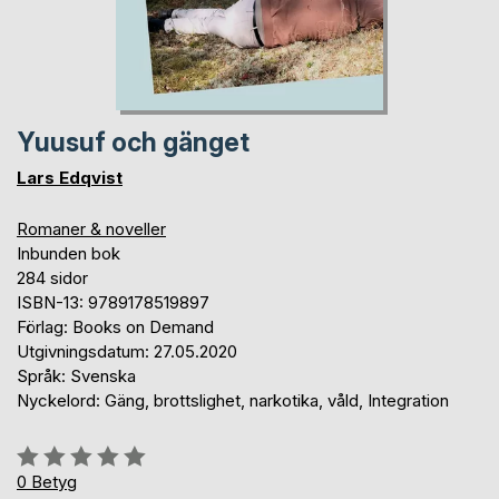
Yuusuf och gänget
Lars Edqvist
Romaner & noveller
Inbunden bok
284 sidor
ISBN-13: 9789178519897
Förlag: Books on Demand
Utgivningsdatum: 27.05.2020
Språk: Svenska
Nyckelord: Gäng, brottslighet, narkotika, våld, Integration
Betyg::
0%
0
Betyg