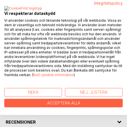
Integritetspolicy
Vi respekterar dataskydd
Yuusuf och gänget är en berättelse om en ung mans väg
Vi använder cookies och liknande teknologi på vår webbsida. Vissa av
från första klass i skolan till en ledande person inom ett
dem är väsentliga och tekniskt nödvändiga. Vi använder även metoder
kriminellt ungdomsgäng.
för att analysera (t.ex. cookies eller fingerprints samt server-spårning)
Han hamnar i en ond cirkel av droger och våld.
och för att mäta hur ofta vår webbsida besöks och hur den används. Vi
använder spårningsteknik för marknadsföringsändamål och använder
Ungdomsåren präglas i hög grad av gängkrig, hämnd och
server-spårning samt tredjepartsleverantörer för detta ändamål, vilket
många stora problem.
kan innebära användning av cookies, fingerprints, spårningspixlar och
Även om han är en framgångsrik gangster, så skulle han
IP-adresser på olika enheter. Vi bäddar även in tredjepartsinnehåll från
andra leverantörer (videoplattformar) på vår webbsida. Vi har inget
gärna leva ett annat liv. En rad tragiska och våldsamma
inflytande över den vidare databehandlingen eller eventuell spårning
händelser gör att han skulle vilja radera en del av sitt liv. Det
från tredjepartsleverantörens sida. Med din inställning samtycker du till
visar sig vara svårt att dra sig ur gänget.
de processer som beskrivs ovan. Du kan återkalla ditt samtycke för
framtida verkan. (
BoD-juridisk information
)
Boken utspelar sig i hög grad i utkanterna av Eskilstuna.
FÖRFATTARE
NEKA
NEJ, JUSTERA
ACCEPTERA ALLA
KOMMENTARER I PRESSEN
RECENSIONER