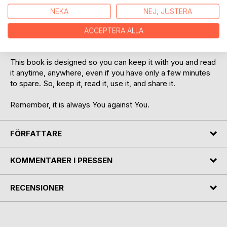
can find guidance within. But the most important task is still
NEKA
NEJ, JUSTERA
in your hands: to practice these shared lessons and apply
them in your life. It is about using them to bring out your
ACCEPTERA ALLA
best self, one day at a time.
This book is designed so you can keep it with you and read
it anytime, anywhere, even if you have only a few minutes
to spare. So, keep it, read it, use it, and share it.
Remember, it is always You against You.
FÖRFATTARE
KOMMENTARER I PRESSEN
RECENSIONER