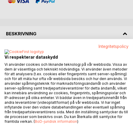
BESKRIVNING
Integritetspolicy
Every person around us carries wisdom within them,
wisdom we can hear if we listen closely and attentively.
Vi respekterar dataskydd
Why do we need to listen to this? Because then we can
Vi använder cookies och liknande teknologi på vår webbsida. Vissa av
learn from each other through our successes, mistakes,
dem är väsentliga och tekniskt nödvändiga. Vi använder även metoder
för att analysera (t.ex. cookies eller fingerprints samt server-spårning)
struggles, challenges we face, and solutions we find. No
och för att mäta hur ofta vår webbsida besöks och hur den används. Vi
matter the time or place, throughout history people have
använder spårningsteknik för marknadsföringsändamål och använder
faced similar challenges and struggles. And all the solutions
server-spårning samt tredjepartsleverantörer för detta ändamål, vilket
kan innebära användning av cookies, fingerprints, spårningspixlar och
to those difficulties have come from following the same
IP-adresser på olika enheter. Vi bäddar även in tredjepartsinnehåll från
guidelines or principles.
andra leverantörer (videoplattformar) på vår webbsida. Vi har inget
inflytande över den vidare databehandlingen eller eventuell spårning
från tredjepartsleverantörens sida. Med din inställning samtycker du till
In the book You Against You, Rangika Ekanayake shares 30
de processer som beskrivs ovan. Du kan återkalla ditt samtycke för
of these timeless guidelines through real-life stories and
framtida verkan. (
BoD-juridisk information
)
experiences supported by scientific explanations. So, no
matter which challenge you are facing at the moment, you