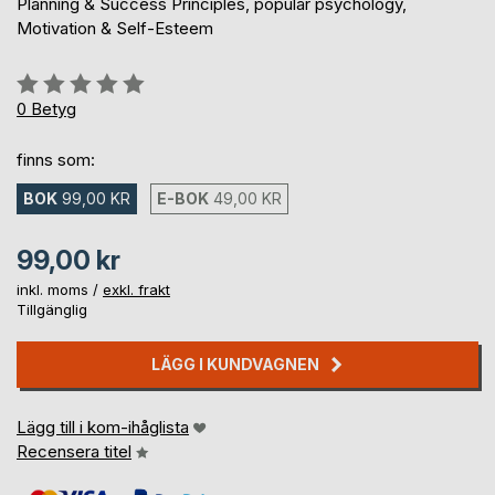
Planning & Success Principles, popular psychology,
Motivation & Self-Esteem
Betyg::
0%
0
Betyg
finns som:
BOK
99,00 KR
E-BOK
49,00 KR
99,00 kr
inkl. moms /
exkl. frakt
Tillgänglig
LÄGG I KUNDVAGNEN
Lägg till i kom-ihåglista
Recensera titel