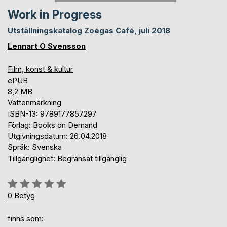
Work in Progress
Utställningskatalog Zoégas Café, juli 2018
Lennart O Svensson
Film, konst & kultur
ePUB
8,2 MB
Vattenmärkning
ISBN-13: 9789177857297
Förlag: Books on Demand
Utgivningsdatum: 26.04.2018
Språk: Svenska
Tillgänglighet: Begränsat tillgänglig
Betyg::
0%
0
Betyg
finns som: