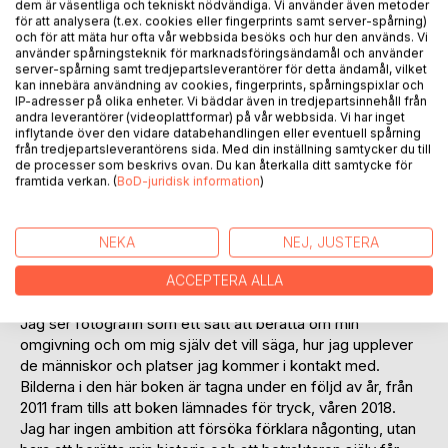
dem är väsentliga och tekniskt nödvändiga. Vi använder även metoder
för att analysera (t.ex. cookies eller fingerprints samt server-spårning)
Trottoar Botanist, är väl den titel som bäst passar in på mig
och för att mäta hur ofta vår webbsida besöks och hur den används. Vi
som fotograf. Jag rör mig till fots eller med kommunalt
använder spårningsteknik för marknadsföringsändamål och använder
server-spårning samt tredjepartsleverantörer för detta ändamål, vilket
färdmedel, för att dokumentera i det offentliga rummet.
kan innebära användning av cookies, fingerprints, spårningspixlar och
Jag utbildade mig till fotograf i början på 80-talet, men har
IP-adresser på olika enheter. Vi bäddar även in tredjepartsinnehåll från
aldrig jobbat med det på heltid.
andra leverantörer (videoplattformar) på vår webbsida. Vi har inget
Efter några års uppehåll, tog jag upp bildskapandet igen
inflytande över den vidare databehandlingen eller eventuell spårning
från tredjepartsleverantörens sida. Med din inställning samtycker du till
2005.
de processer som beskrivs ovan. Du kan återkalla ditt samtycke för
2013 tog jag mitt skapande till en högre nivå, genom mitt
framtida verkan. (
BoD-juridisk information
)
deltagande i en utställning i Göteborg, planket 2013. I år blir
det 6:e året som jag är med i Göteborg.
Numera arbetar jag såväl digitalt som analogt, har med
NEKA
NEJ, JUSTERA
andra ord delvis gått tillbaka till basic igen. Det analoga ger
en skönare känsla än det digitala och man vet inte
ACCEPTERA ALLA
resultatet förrän framkallningsspolen plockas ur trumman.
Jag ser fotografin som ett sätt att berätta om min
omgivning och om mig själv det vill säga, hur jag upplever
de människor och platser jag kommer i kontakt med.
Bilderna i den här boken är tagna under en följd av år, från
2011 fram tills att boken lämnades för tryck, våren 2018.
Jag har ingen ambition att försöka förklara någonting, utan