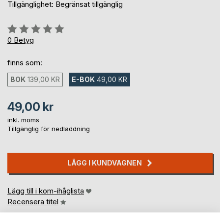
Tillgänglighet: Begränsat tillgänglig
Betyg::
0%
0
Betyg
finns som:
BOK
139,00 KR
E-BOK
49,00 KR
49,00 kr
inkl. moms
Tillgänglig för nedladdning
LÄGG I KUNDVAGNEN
Lägg till i kom-ihåglista
Recensera titel