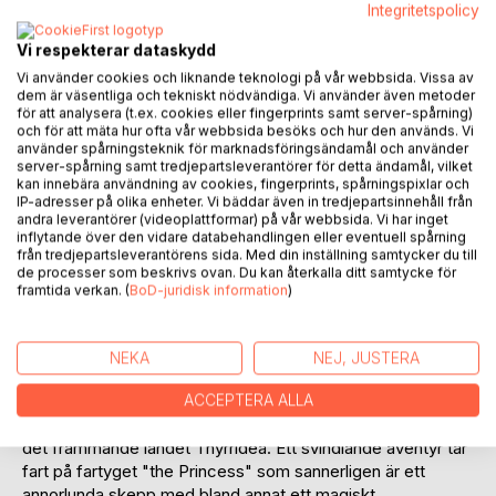
Integritetspolicy
Vi respekterar dataskydd
Vi använder cookies och liknande teknologi på vår webbsida. Vissa av
dem är väsentliga och tekniskt nödvändiga. Vi använder även metoder
för att analysera (t.ex. cookies eller fingerprints samt server-spårning)
BESKRIVNING
och för att mäta hur ofta vår webbsida besöks och hur den används. Vi
använder spårningsteknik för marknadsföringsändamål och använder
server-spårning samt tredjepartsleverantörer för detta ändamål, vilket
kan innebära användning av cookies, fingerprints, spårningspixlar och
Välkommen till den magiska världen Thyrridea. Bokserien
IP-adresser på olika enheter. Vi bäddar även in tredjepartsinnehåll från
om William Silvercrona är perfekt för unga läsare som
andra leverantörer (videoplattformar) på vår webbsida. Vi har inget
älskar äventyr och fantasy. Du kommer att uppskatta den
inflytande över den vidare databehandlingen eller eventuell spårning
från tredjepartsleverantörens sida. Med din inställning samtycker du till
gripande kampen mellan ljus och mörker och kanske
de processer som beskrivs ovan. Du kan återkalla ditt samtycke för
inspireras att tänka på vänskap och mod. Berättelserna
framtida verkan. (
BoD-juridisk information
)
bjuder på magiska möten och kluriga gåtor som utmanar
din fantasi.
NEKA
NEJ, JUSTERA
Här får du möta William en 10 årig pojke och följa med på
hans resa när han tillsammans med sina föräldrar lämnar det
ACCEPTERA ALLA
relativt trygga Sverige och beger sig på en magifylld färd till
det främmande landet Thyrridea. Ett svindlande äventyr tar
fart på fartyget "the Princess" som sannerligen är ett
annorlunda skepp med bland annat ett magiskt