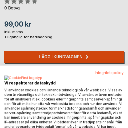
Betyg::
0%
0
Betyg
99,00 kr
inkl. moms
Tillgänglig för nedladdning
LÄGG I KUNDVAGNEN
Integritetspolicy
Lägg till i kom-ihåglista
Recensera titel
Vi respekterar dataskydd
Vi använder cookies och liknande teknologi på vår webbsida. Vissa av
dem är väsentliga och tekniskt nödvändiga. Vi använder även metoder
för att analysera (t.ex. cookies eller fingerprints samt server-spårning)
och för att mäta hur ofta vår webbsida besöks och hur den används. Vi
använder spårningsteknik för marknadsföringsändamål och använder
server-spårning samt tredjepartsleverantörer för detta ändamål, vilket
kan innebära användning av cookies, fingerprints, spårningspixlar och
IP-adresser på olika enheter. Vi bäddar även in tredjepartsinnehåll från
BESKRIVNING
andra leverantörer (videoplattformar) på vår webbsida. Vi har inget