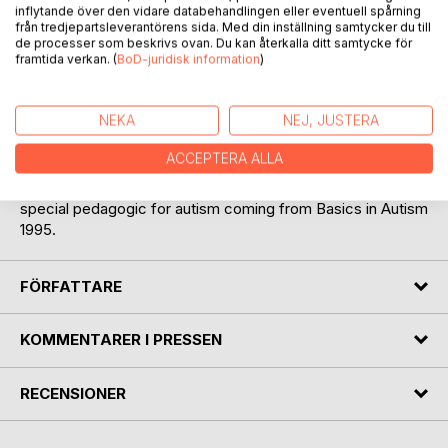
inflytande över den vidare databehandlingen eller eventuell spårning
från tredjepartsleverantörens sida. Med din inställning samtycker du till
Water is healing. Water is an element but can also be a
de processer som beskrivs ovan. Du kan återkalla ditt samtycke för
framtida verkan. (
BoD-juridisk information
)
sensory stimulation in different ways. I wrote Sensory
stimulation about different flowers to feel, see and smell,
touch them to help parents in the first Module 1 about
NEKA
NEJ, JUSTERA
senses. This book can also be for meditation to relax and
for people with Alzheimer or similar diagnosis. I
ACCEPTERA ALLA
photographed those photos to help you come in balance.
Please read also Module 1,2,3 that is my main book in
special pedagogic for autism coming from Basics in Autism
1995.
FÖRFATTARE
KOMMENTARER I PRESSEN
RECENSIONER