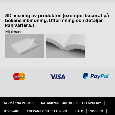
3D-visning av produkten (exempel baserat på
bokens inbindning. Utformning och detaljer
kan variera.)
Mjukband
ALLMÄNNA VILLKOR
DATASKYDD- OCH INTEGRITETSPOLICY
UTGIVARE
LEVERANS OCH BETALNING
HJÄLP
COOKIES