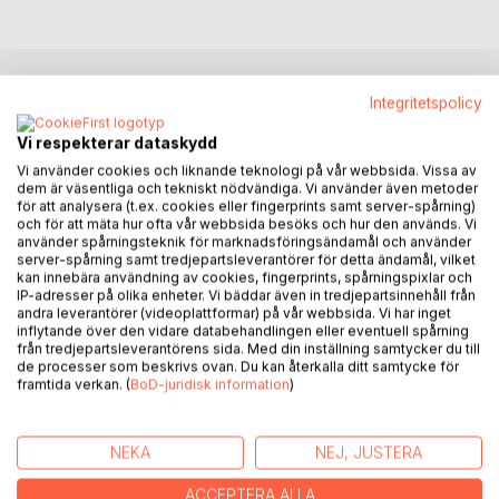
Integritetspolicy
BESKRIVNING
Vi respekterar dataskydd
Bror Stenson är en ung konsult som är på väg till sitt första
Vi använder cookies och liknande teknologi på vår webbsida. Vissa av
dem är väsentliga och tekniskt nödvändiga. Vi använder även metoder
uppdrag som projektledare ute hos Medella, ett
för att analysera (t.ex. cookies eller fingerprints samt server-spårning)
framgångsrikt nytt företag.
och för att mäta hur ofta vår webbsida besöks och hur den används. Vi
Han har fått i uppdrag att föra in ett kunddatasystem för att
använder spårningsteknik för marknadsföringsändamål och använder
server-spårning samt tredjepartsleverantörer för detta ändamål, vilket
hålla kolla på försäljningsaktiviteter hos befintliga och nya
kan innebära användning av cookies, fingerprints, spårningspixlar och
kunder.
IP-adresser på olika enheter. Vi bäddar även in tredjepartsinnehåll från
Men det uppstår problem. Säljchefen kommer inte till
andra leverantörer (videoplattformar) på vår webbsida. Vi har inget
mötet som avtalat och verkar ha försvunnit. Varken företag
inflytande över den vidare databehandlingen eller eventuell spårning
från tredjepartsleverantörens sida. Med din inställning samtycker du till
eller familj vet var han är.
de processer som beskrivs ovan. Du kan återkalla ditt samtycke för
Polisen kopplas in och enda ledtråden till den försvunne
framtida verkan. (
BoD-juridisk information
)
säljchefen är en stor vykortstavla hemma hos hans sambo.
Bror kastas dessutom in som tillförordnad ekonomichef.
Ytterligare ett försvinnande och märkliga fakturor, nu i
NEKA
NEJ, JUSTERA
London, skapar problem med företagets kvartalsbokslut.
Allt fler märkliga fakta kommer i dagen och efter hand
ACCEPTERA ALLA