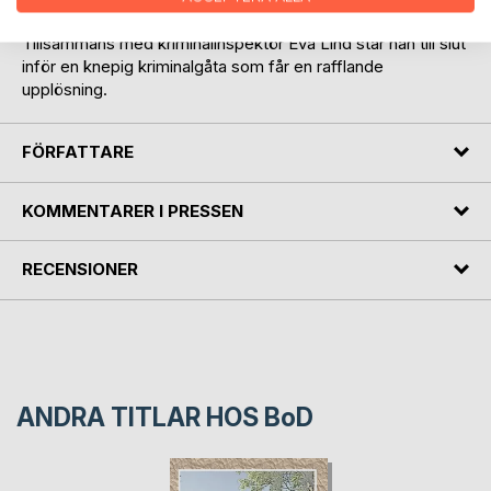
arbetar Bror lika mycket som privatdetektiv som konsult.
Tillsammans med kriminalinspektör Eva Lind står han till slut
inför en knepig kriminalgåta som får en rafflande
upplösning.
FÖRFATTARE
KOMMENTARER I PRESSEN
RECENSIONER
ANDRA TITLAR HOS
BoD