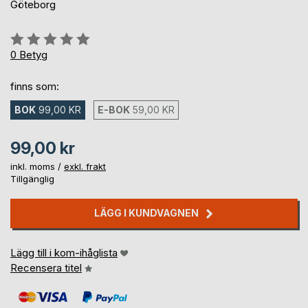
Göteborg
Betyg::
0%
0
Betyg
finns som:
BOK
99,00 KR
E-BOK
59,00 KR
99,00 kr
inkl. moms /
exkl. frakt
Tillgänglig
LÄGG I KUNDVAGNEN
Lägg till i kom-ihåglista
Recensera titel