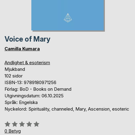
Voice of Mary
Camilla Kumara
Andlighet & esoterism
Mjukband
102 sidor
ISBN-13: 9789180971256
Förlag: BoD - Books on Demand
Utgivningsdatum: 06.10.2025
Språk: Engelska
Nyckelord: Spirituality, channeled, Mary, Ascension, esoteric
Betyg::
0%
0
Betyg