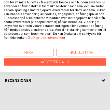
BESKRIVNING
och för att mäta hur ofta vår webbsida besöks och hur den används. Vi
använder spårningsteknik för marknadsföringsändamål och använder
server-spårning samt tredjepartsleverantörer för detta ändamål, vilket
Voice of Mary is a poetic and spiritual guidebook that
kan innebära användning av cookies, fingerprints, spårningspixlar och
IP-adresser på olika enheter. Vi bäddar även in tredjepartsinnehåll från
channels the wisdom of Mother Mary. Through her lyrical
andra leverantörer (videoplattformar) på vår webbsida. Vi har inget
transmissions and gentle teachings, akashic channel
inflytande över den vidare databehandlingen eller eventuell spårning
Camilla Kumara offers readers a path of healing,
från tredjepartsleverantörens sida. Med din inställning samtycker du till
de processer som beskrivs ovan. Du kan återkalla ditt samtycke för
remembrance, and inner mastery. A soulful companion for
framtida verkan. (
BoD-juridisk information
)
those walking the journey of awakening.
NEKA
NEJ, JUSTERA
FÖRFATTARE
ACCEPTERA ALLA
KOMMENTARER I PRESSEN
RECENSIONER