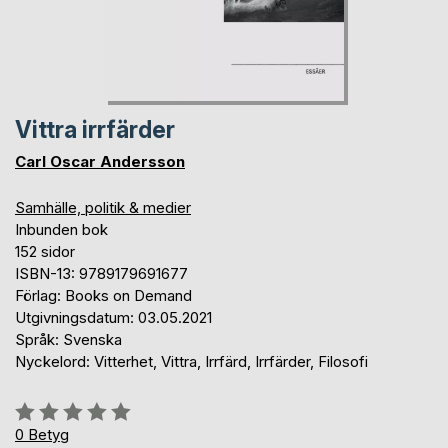
Vittra irrfärder
Carl Oscar Andersson
Samhälle, politik & medier
Inbunden bok
152 sidor
ISBN-13: 9789179691677
Förlag: Books on Demand
Utgivningsdatum: 03.05.2021
Språk: Svenska
Nyckelord: Vitterhet, Vittra, Irrfärd, Irrfärder, Filosofi
Betyg::
0%
0
Betyg