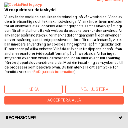
BESKRIVNING
Vi respekterar dataskydd
Föreliggande essä-samling innehåller tolv gentemot
Vi använder cookies och liknande teknologi på vår webbsida. Vissa av
dem är väsentliga och tekniskt nödvändiga. Vi använder även metoder
varandra oberoende skrifter, som behandlar spridda ämnen
för att analysera (t.ex. cookies eller fingerprints samt server-spårning)
såsom religion, kultur, konst, historia och samhälle.
och för att mäta hur ofta vår webbsida besöks och hur den används. Vi
Sammantaget utgör samlingen en otidsenlig kritik mot vår
använder spårningsteknik för marknadsföringsändamål och använder
server-spårning samt tredjepartsleverantörer för detta ändamål, vilket
tids rådande kultur- och konstförhållanden. Det har
kan innebära användning av cookies, fingerprints, spårningspixlar och
emellertid inte varit författarens avsikt att endast rikta kritik
IP-adresser på olika enheter. Vi bäddar även in tredjepartsinnehåll från
utan att samtidigt peka vidare mot något konstruktivt. Det
andra leverantörer (videoplattformar) på vår webbsida. Vi har inget
inflytande över den vidare databehandlingen eller eventuell spårning
finns kritik som nedgör, en kritik för kritikens skull, och så
från tredjepartsleverantörens sida. Med din inställning samtycker du till
finns det en kritik som är uppbygglig och livsbejakande,
de processer som beskrivs ovan. Du kan återkalla ditt samtycke för
som bereder plats för konstruktiva alternativ.
framtida verkan. (
BoD-juridisk information
)
FÖRFATTARE
NEKA
NEJ, JUSTERA
ACCEPTERA ALLA
KOMMENTARER I PRESSEN
RECENSIONER