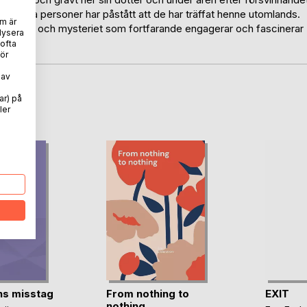
h flera personer har påstått att de har träffat henne utomlands.
m är
- gåtan och mysteriet som fortfarande engagerar och fascinerar
lysera
ten.
 ofta
ör
 av
ar) på
oD
ler
s misstag
From nothing to
EXIT
nothing