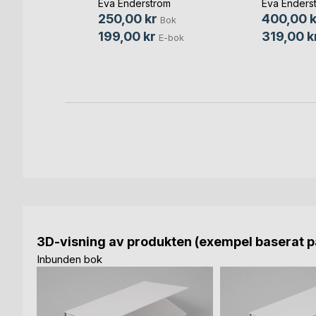
Eva Enderström
Eva Enders
250,00 kr
400,00 k
Bok
Bok
199,00 kr
319,00 k
E-bok
3D-visning av produkten (exempel baserat på
Inbunden bok