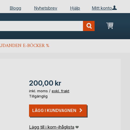
Blogg
Nyhetsbrev
Hjälp
Mitt konto
Min kun
JUDANDEN E-BÖCKER %
200,00 kr
inkl. moms /
exkl. frakt
Tillgänglig
LÄGG I KUNDVAGNEN
Lägg till i kom-ihåglista