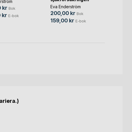
rström
Eva En
Eva Enderström
 kr
300,
Bok
200,00 kr
Bok
 kr
199,
E-bok
159,00 kr
E-bok
ariera.)