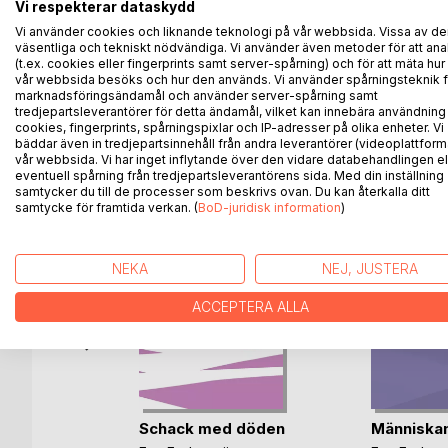
Vi respekterar dataskydd
har brev hittats, undertecknade med Violas namn oc
Vi använder cookies och liknande teknologi på vår webbsida. Vissa av de
Läs berättelsen om den försvunna Viola Widegren 
väsentliga och tekniskt nödvändiga. Vi använder även metoder för att ana
- inte bara poliser utan även den svenska allmänhe
(t.ex. cookies eller fingerprints samt server-spårning) och för att mäta hur
vår webbsida besöks och hur den används. Vi använder spårningsteknik f
marknadsföringsändamål och använder server-spårning samt
tredjepartsleverantörer för detta ändamål, vilket kan innebära användning
cookies, fingerprints, spårningspixlar och IP-adresser på olika enheter. Vi
bäddar även in tredjepartsinnehåll från andra leverantörer (videoplattform
ANDRA TITLAR HOS
B
vår webbsida. Vi har inget inflytande över den vidare databehandlingen el
eventuell spårning från tredjepartsleverantörens sida. Med din inställning
samtycker du till de processer som beskrivs ovan. Du kan återkalla ditt
samtycke för framtida verkan. (
BoD-juridisk information
)
NEKA
NEJ, JUSTERA
ACCEPTERA ALLA
nes
Schack med döden
Människan