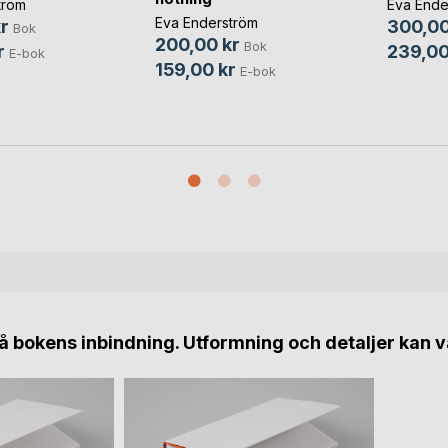
tröm
Eva Ende
Eva Enderström
r
300,00
Bok
200,00 kr
Bok
r
239,00
E-bok
159,00 kr
E-bok
 bokens inbindning. Utformning och detaljer kan v