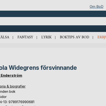
Om BoD
HÄLSA
FANTASY
LYRIK
BOKTIPS AV BOD
ERB
ola Widegrens försvinnande
 Enderström
oria & biografier
unden bok
idor
N-13: 9789176990681