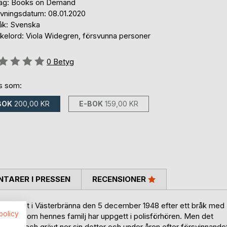
lag: Books on Demand
ivningsdatum: 08.01.2020
åk: Svenska
kelord: Viola Widegren, försvunna personer
g::
0
Betyg
ns som:
BOK
200,00 KR
E-BOK
159,00 KR
TARER I PRESSEN
RECENSIONER
drahemmet i Västerbränna den 5 december 1948 efter ett bråk med
spolicy
 version som hennes familj har uppgett i polisförhören. Men det
 dödat och grävt ner sin dotter och under åren efter försvinnande