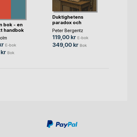
65,0
129,0
Duktighetens
paradox och
n bok - en
välviljan(...)
t handbok
Peter Bergentz
119,00 kr
olm
E-bok
kr
349,00 kr
E-bok
Bok
 kr
Bok