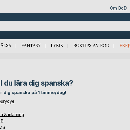
Om BoD
HÄLSA
FANTASY
LYRIK
BOKTIPS AV BOD
ERB
ll du lära dig spanska?
är dig spanska på 1 timme/dag!
Suryoye
a & inlärning
UB
 MB