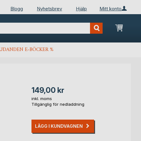
Blogg
Nyhetsbrev
Hjälp
Mitt konto
Min kun
JUDANDEN E-BÖCKER %
149,00 kr
inkl. moms
Tillgänglig för nedladdning
LÄGG I KUNDVAGNEN