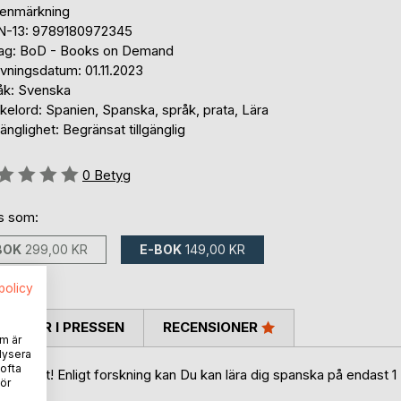
tenmärkning
N-13: 9789180972345
lag: BoD - Books on Demand
vningsdatum: 01.11.2023
åk: Svenska
elord: Spanien, Spanska, språk, prata, Lära
gänglighet: Begränsat tillgänglig
g::
0
Betyg
ns som:
BOK
299,00 KR
E-BOK
149,00 KR
spolicy
TARER I PRESSEN
RECENSIONER
m är
lysera
 ofta
helt rätt! Enligt forskning kan Du kan lära dig spanska på endast 1
ör