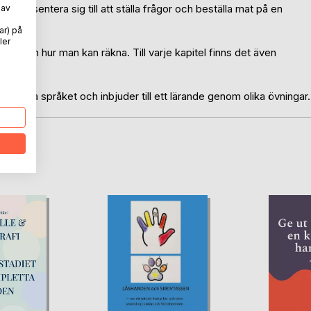
kan presentera sig till att ställa frågor och beställa mat på en
 av
ar) på
ler
las och hur man kan räkna. Till varje kapitel finns det även
.
anska språket och inbjuder till ett lärande genom olika övningar.
oD