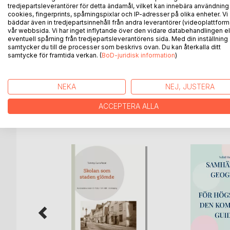
Boken är indelad i 12 kapitel med allt ifrån hur man 
tredjepartsleverantörer för detta ändamål, vilket kan innebära användning
cookies, fingerprints, spårningspixlar och IP-adresser på olika enheter. Vi
restaurang.
bäddar även in tredjepartsinnehåll från andra leverantörer (videoplattform
vår webbsida. Vi har inget inflytande över den vidare databehandlingen el
Du får också lära dig vad de olika veckodagarna kal
eventuell spårning från tredjepartsleverantörens sida. Med din inställning
samtycker du till de processer som beskrivs ovan. Du kan återkalla ditt
övningsuppgifter som kan stärka din språkinlärning
samtycke för framtida verkan. (
BoD-juridisk information
)
Boken har fokus på det mest grundläggande i det sp
NEKA
NEJ, JUSTERA
ACCEPTERA ALLA
ANDRA TITLAR HOS
B