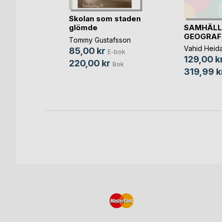
 to learn
Skolan som staden
SAMHÄLL
glömde
GEOGRAF
Tommy Gustafsson
Vahid Heida
85,00 kr
bok
E-bok
129,00 k
220,00 kr
Bok
Bok
319,99 k