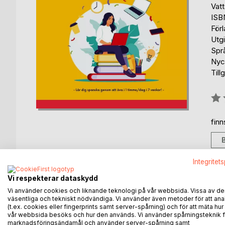
Vat
ISB
För
Utgi
Spr
Nyck
Till
Bety
0%
fin
Integritet
Vi respekterar dataskydd
BESKRIVNING
FÖRFATTARE
KOMMEN
Vi använder cookies och liknande teknologi på vår webbsida. Vissa av de
väsentliga och tekniskt nödvändiga. Vi använder även metoder för att ana
(t.ex. cookies eller fingerprints samt server-spårning) och för att mäta hur
Vill du också lära dig Spanska? - Då har du kommit 
vår webbsida besöks och hur den används. Vi använder spårningsteknik f
timme om dagen om du övar dig i 7 veckor .
marknadsföringsändamål och använder server-spårning samt