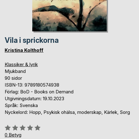
Vila i sprickorna
Kristina Kolthoff
Klassiker & lyrik
Mjukband
90 sidor
ISBN-13: 9789180574938
Förlag: BoD - Books on Demand
Utgivningsdatum: 19.10.2023
Språk: Svenska
Nyckelord: Hopp, Psykisk ohälsa, moderskap, Kärlek, Sorg
Betyg::
0%
0
Betyg