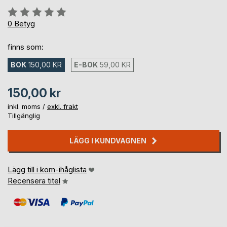
Betyg::
0%
0
Betyg
finns som:
BOK
150,00 KR
E-BOK
59,00 KR
150,00 kr
inkl. moms /
exkl. frakt
Tillgänglig
LÄGG I KUNDVAGNEN
Lägg till i kom-ihåglista
Recensera titel