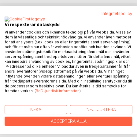
Integritetspolicy
BESKRIVNING
Vi respekterar dataskydd
Vi använder cookies och liknande teknologi på vår webbsida. Vissa av
Sanna har just klivit av flygbussen i staden där hon bor.
dem är väsentliga och tekniskt nödvändiga. Vi använder även metoder
för att analysera (t.ex. cookies eller fingerprints samt server-spårning)
Efter ett par veckors vistelse i Toscana, längtar hon nu
och för att mäta hur ofta vår webbsida besöks och hur den används. Vi
efter att träffa sina nära och ta tag i tillvaron med nya
använder spårningsteknik för marknadsföringsändamål och använder
krafter. Hennes man Simon ska hämta henne vid bussen.
server-spårning samt tredjepartsleverantörer för detta ändamål, vilket
kan innebära användning av cookies, fingerprints, spårningspixlar och
Men Simon dyker inte upp och när hon ringer hans mobil
IP-adresser på olika enheter. Vi bäddar även in tredjepartsinnehåll från
svarar en främmande röst.
andra leverantörer (videoplattformar) på vår webbsida. Vi har inget
inflytande över den vidare databehandlingen eller eventuell spårning
Detta är början till en förvandlad verklighet som öppnar sig
från tredjepartsleverantörens sida. Med din inställning samtycker du till
de processer som beskrivs ovan. Du kan återkalla ditt samtycke för
för Sanna. Vad har hänt med Simon? Vem bor i deras hus
framtida verkan. (
BoD-juridisk information
)
och varför känner inte systern igen henne?
Berättelsen om Sanna vill väcka tankar om hur vi hanterar
NEKA
NEJ, JUSTERA
det oförutsedda. Förändring är oundvikligt men kan vi lära
oss att leva med den och skapa våra liv så som vi längtar
ACCEPTERA ALLA
efter?