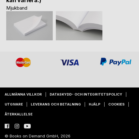
kan variera.)
Mjukband
ALLMÄNNA VILLKOR
DATASKYDD- OCH INTEGRITETSPOLICY
UTGIVARE
LEVERANS OCH BETALNING
HJÄLP
COOKIES
ÅTERKALLELSE
© Books on Demand GmbH, 2026