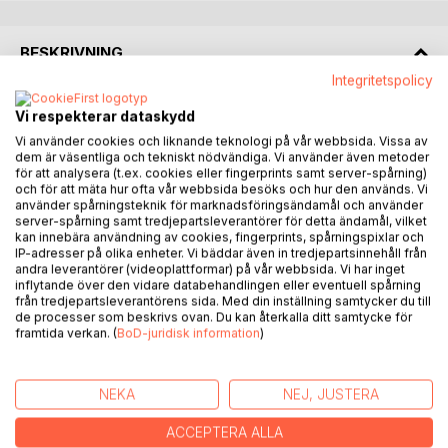
BESKRIVNING
Integritetspolicy
Boken du har i din hand är ingen faktabok även om
Vi respekterar dataskydd
innehållet bygger på berättelser från dagböcker, protokoll
Vi använder cookies och liknande teknologi på vår webbsida. Vissa av
och brev från Amerika, och den rör sig över tiden från
dem är väsentliga och tekniskt nödvändiga. Vi använder även metoder
mitten av 1800-talet till mitten av 1900-talet. Bokens röda
för att analysera (t.ex. cookies eller fingerprints samt server-spårning)
och för att mäta hur ofta vår webbsida besöks och hur den används. Vi
tråd är en enkel korgmakarson, Victor, och hans för tiden
använder spårningsteknik för marknadsföringsändamål och använder
ovanliga klassresa. Denne man var en mångsysslare, med
server-spårning samt tredjepartsleverantörer för detta ändamål, vilket
ett stort mått av engagemang. Han åstadkom därför
kan innebära användning av cookies, fingerprints, spårningspixlar och
IP-adresser på olika enheter. Vi bäddar även in tredjepartsinnehåll från
mycket och nådde vad många andra aldrig kunde uppnå.
andra leverantörer (videoplattformar) på vår webbsida. Vi har inget
Boken presenterar också andra människors öden och
inflytande över den vidare databehandlingen eller eventuell spårning
andra händelser under den aktuella tiden, då så många
från tredjepartsleverantörens sida. Med din inställning samtycker du till
de processer som beskrivs ovan. Du kan återkalla ditt samtycke för
lämnade Sverige av ett flertal orsaker, men oftast på grund
framtida verkan. (
BoD-juridisk information
)
av fattigdom, religion eller annat förtryck.
Stämmer verkligen de släktberättelser som du har hört?
Eller är de en polerad sanning? Kanske får just du din
NEKA
NEJ, JUSTERA
nyfikenhet väckt av denna bok!
ACCEPTERA ALLA