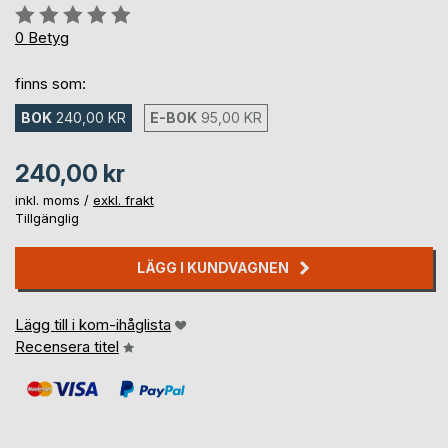
Betyg::
0%
0
Betyg
finns som:
BOK
240,00 KR
E-BOK
95,00 KR
240,00 kr
inkl. moms /
exkl. frakt
Tillgänglig
LÄGG I KUNDVAGNEN
Lägg till i kom-ihåglista
Recensera titel