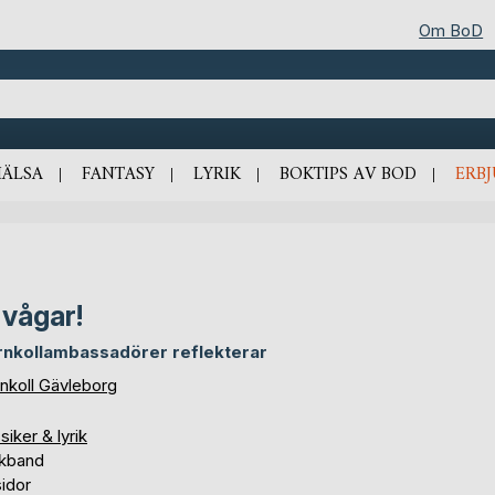
Om BoD
HÄLSA
FANTASY
LYRIK
BOKTIPS AV BOD
ERB
 vågar!
rnkollambassadörer reflekterar
rnkoll Gävleborg
siker & lyrik
kband
idor