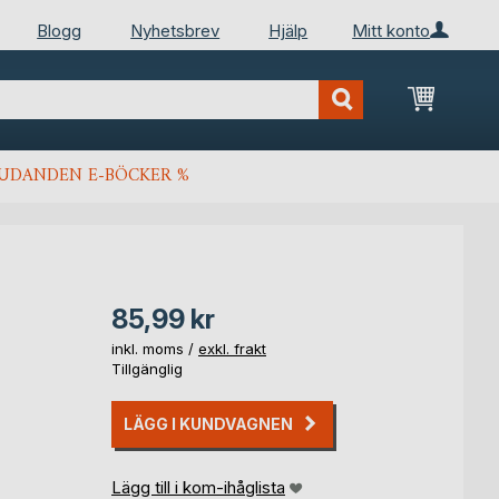
Blogg
Nyhetsbrev
Hjälp
Mitt konto
Min kun
JUDANDEN E-BÖCKER %
85,99 kr
inkl. moms /
exkl. frakt
Tillgänglig
LÄGG I KUNDVAGNEN
Lägg till i kom-ihåglista