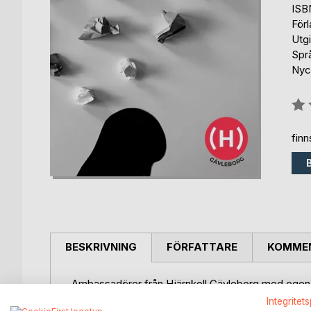
ISB
För
Utg
Spr
Nyck
Bety
0%
fin
BESKRIVNING
FÖRFATTARE
KOMMEN
Ambassadörer från Hjärnkoll Gävleborg med egen e
texter, fotografier och målningar .
Integritet