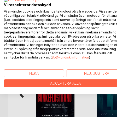
Anledningen är att vi vill fira Hjärnkolls 15 års dag
Vi respekterar dataskydd
hälsa.
Vi sprider hopp och kunskap om vad psykisk hälsa
Vi använder cookies och liknande teknologi på vår webbsida. Vissa av de
väsentliga och tekniskt nödvändiga. Vi använder även metoder för att ana
arbetar för att påverka den stigmatisering som tyvä
(t.ex. cookies eller fingerprints samt server-spårning) och för att mäta hur
Vi vågar dela våra personliga upplevelser och berä
vår webbsida besöks och hur den används. Vi använder spårningsteknik f
marknadsföringsändamål och använder server-spårning samt
tredjepartsleverantörer för detta ändamål, vilket kan innebära användning
cookies, fingerprints, spårningspixlar och IP-adresser på olika enheter. Vi
bäddar även in tredjepartsinnehåll från andra leverantörer (videoplattform
ANDRA TITLAR HOS
B
vår webbsida. Vi har inget inflytande över den vidare databehandlingen el
eventuell spårning från tredjepartsleverantörens sida. Med din inställning
samtycker du till de processer som beskrivs ovan. Du kan återkalla ditt
samtycke för framtida verkan. (
BoD-juridisk information
)
NEKA
NEJ, JUSTERA
ACCEPTERA ALLA