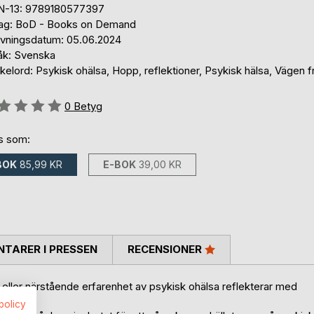
N-13: 9789180577397
lag: BoD - Books on Demand
ivningsdatum: 05.06.2024
åk: Svenska
elord: Psykisk ohälsa, Hopp, reflektioner, Psykisk hälsa, Vägen 
g::
0
Betyg
ns som:
BOK
85,99 KR
E-BOK
39,00 KR
TARER I PRESSEN
RECENSIONER
ller närstående erfarenhet av psykisk ohälsa reflekterar med
spolicy