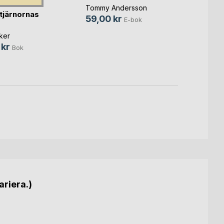
Tommy Andersson
Karin 
stjärnornas
59,00 kr
25,0
E-bok
ker
 kr
Bok
ariera.)