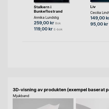
liga
Liv
Stalkern i
Bunkeflostrand
g
Cecilia Lind
Annika Lundstig
149,00 k
ok
259,00 kr
Bok
95,00 kr
bok
119,00 kr
E-bok
3D-visning av produkten (exempel baserat på
Mjukband