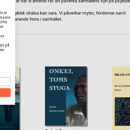
 2024. I 15 år har vi arbetat för att påverka samhällets syn på psykisk
 och psykisk ohälsa kan vara. Vi påverkar myter, fördomar samt
m är
lysera
rr fortfarande finns i samhället.
 ofta
ttelser!
ör
 av
ar) på
oD
ler