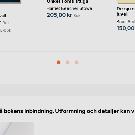
Onkel Toms stuga
De sju 
Harriet Beecher Stowe
juvel
205,00 kr
vall
Bok
Bram Sto
r
Bok
150,00
E-bok
 bokens inbindning. Utformning och detaljer kan v