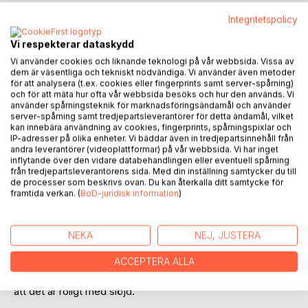
Integritetspolicy
BESKRIVNING
Vi respekterar dataskydd
Vi använder cookies och liknande teknologi på vår webbsida. Vissa av
dem är väsentliga och tekniskt nödvändiga. Vi använder även metoder
Boken innehåller både instruktioner och mönster till några
för att analysera (t.ex. cookies eller fingerprints samt server-spårning)
projekt i sömnad, lappteknik, tryck, broderi, stickning,
och för att mäta hur ofta vår webbsida besöks och hur den används. Vi
virkning, vänskapsband och hur man färgar med indigo.
använder spårningsteknik för marknadsföringsändamål och använder
server-spårning samt tredjepartsleverantörer för detta ändamål, vilket
Några är enkla nybörjarprojekt och några kräver lite
kan innebära användning av cookies, fingerprints, spårningspixlar och
förkunskaper. Exempel på lite av innehållet; bucket hat,
IP-adresser på olika enheter. Vi bäddar även in tredjepartsinnehåll från
vantar, olika förvaringar, kasse, crazy quilt, lappteknik med
andra leverantörer (videoplattformar) på vår webbsida. Vi har inget
fem- och sexkanter, schablontryck, olika broderistygn,
inflytande över den vidare databehandlingen eller eventuell spårning
från tredjepartsleverantörens sida. Med din inställning samtycker du till
virkade vantar, dominostickning, mormorsrutor, stickade
de processer som beskrivs ovan. Du kan återkalla ditt samtycke för
tossor och några olika varianter av vänskapsband. Allt som
framtida verkan. (
BoD-juridisk information
)
allt drygt 30 projekt. Tanken med boken är att elever, eller
andra intresserade, ska kunna följa instruktionerna på egen
hand med lite handledning av sin lärare eller någon annan
NEKA
NEJ, JUSTERA
som vet hur man gör, men givetvis kan vem som helst
använda den. Du kan använda boken som inspiration i ditt
ACCEPTERA ALLA
dagliga arbete som textillärare eller bara för att du tycker
att det är roligt med slöjd.