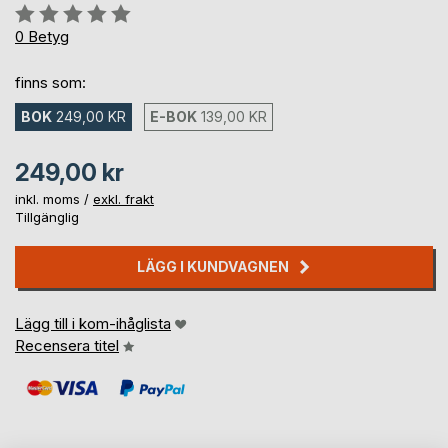
Betyg::
0%
0
Betyg
finns som:
BOK
249,00 KR
E-BOK
139,00 KR
249,00 kr
inkl. moms /
exkl. frakt
Tillgänglig
LÄGG I KUNDVAGNEN
Lägg till i kom-ihåglista
Recensera titel