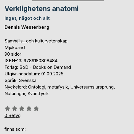
Verklighetens anatomi
Inget, något och allt
Dennis Westerberg
Samhälls- och kulturvetenskap
Mjukband
90 sidor
ISBN-13: 9789180808484
Förlag: BoD - Books on Demand
Utgivningsdatum: 01.09.2025
Språk: Svenska
Nyckelord: Ontologi, metafysik, Universums ursprung,
Naturlagar, Kvantfysik
Betyg::
0%
0
Betyg
finns som: