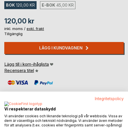
BOK
120,00 KR
E-BOK
45,00 KR
120,00 kr
inkl. moms /
exkl. frakt
Tillgänglig
LÄGG I KUNDVAGNEN
Lägg till i kom-ihåglista
Recensera titel
Integritetspolicy
Vi respekterar dataskydd
BESKRIVNING
Vi använder cookies och liknande teknologi på vår webbsida. Vissa av
dem är väsentliga och tekniskt nödvändiga. Vi använder även metoder
för att analysera (t.ex. cookies eller fingerprints samt server-spårning)