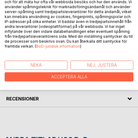
och för att mäta hur ofta vår webbsida besöks och hur den används. Vi
Verklighetens anatomi: Inget, något och allt av Dennis
använder spårningsteknik för marknadsföringsändamål och använder
Westerberg är en stillsam och djupt insiktsfull betraktelse
server-spårning samt tredjepartsleverantörer för detta ändamål, vilket
över tillvarons innersta väsen. Utan metoder, råd eller löften
kan innebära användning av cookies, fingerprints, spårningspixlar och
IP-adresser på olika enheter. Vi bäddar även in tredjepartsinnehåll från
framträder tre naturlagar som omfattar allt: den ursprungliga
andra leverantörer (videoplattformar) på vår webbsida. Vi har inget
formlösa energin, dess skenbara rörelse och illusionen av
inflytande över den vidare databehandlingen eller eventuell spårning
separata varelser och ting. Språket är avskalat och poetiskt
från tredjepartsleverantörens sida. Med din inställning samtycker du till
och pekar mot det som varken kan ägas, förstås eller
de processer som beskrivs ovan. Du kan återkalla ditt samtycke för
framtida verkan. (
BoD-juridisk information
)
förändras. Verkligheten såsom den är.
NEKA
NEJ, JUSTERA
FÖRFATTARE
ACCEPTERA ALLA
KOMMENTARER I PRESSEN
RECENSIONER