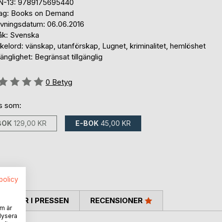
N-13: 9789175695440
lag: Books on Demand
ivningsdatum: 06.06.2016
åk: Svenska
elord: vänskap, utanförskap, Lugnet, kriminalitet, hemlöshet
gänglighet: Begränsat tillgänglig
g::
0
Betyg
ns som:
BOK
129,00 KR
E-BOK
45,00 KR
spolicy
TARER I PRESSEN
RECENSIONER
m är
lysera