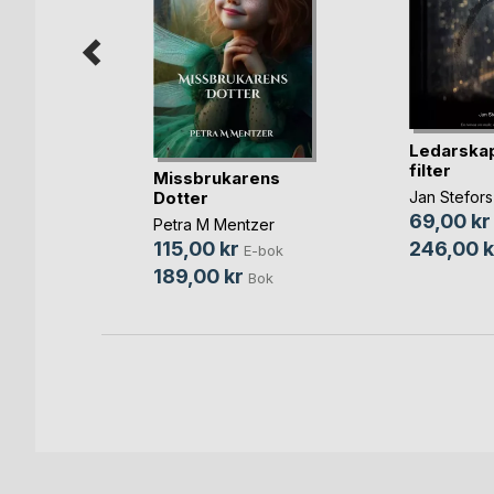
a växer
Ledarskap
rt
filter
Missbrukarens
sson
Dotter
Jan Stefors
bok
69,00 kr
Petra M Mentzer
ok
246,00 k
115,00 kr
E-bok
189,00 kr
Bok