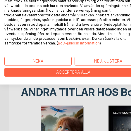
(t.ex. cookies eller fingerprints samt server-spårning) och för att mäta hur
Året är 1994. Lugnet ska snart rivas, men fortfaran
vår webbsida besöks och hur den används. Vi använder spårningsteknik f
hittat den perfekta husvagnen och ska äntligen få
marknadsföringsändamål och använder server-spårning samt
Bernt bor fortfarande kvar i labyrinten av små hus
tredjepartsleverantörer för detta ändamål, vilket kan innebära användning
cookies, fingerprints, spårningspixlar och IP-adresser på olika enheter. Vi
kredit hos Lugnets Mat. På Söder, i en annan del 
bäddar även in tredjepartsinnehåll från andra leverantörer (videoplattform
jakten på kusinens katt hamnar hon i Lugnet, där Mil
vår webbsida. Vi har inget inflytande över den vidare databehandlingen el
B-pall, rep-pall och pallkragar.
eventuell spårning från tredjepartsleverantörens sida. Med din inställning
samtycker du till de processer som beskrivs ovan. Du kan återkalla ditt
Tillsammans ger sig Ingeborg och Millan ut på en resa
samtycke för framtida verkan. (
BoD-juridisk information
)
Millan på sin eviga vandring genom Stockholms gato
avbitare, volvojärn och en sidenblus.
Vårpall är en berättelse om utanförskap, vänskap
NEKA
NEJ, JUSTERA
fiktiv, men vissa överensstämmelser med personer och 
ACCEPTERA ALLA
ANDRA TITLAR HOS
B