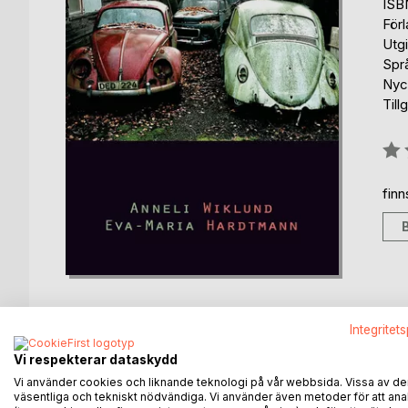
ISB
För
Utg
Spr
Nyck
Till
Bety
0%
fin
Integritet
Vi respekterar dataskydd
BESKRIVNING
FÖRFATTARE
KOMMEN
Vi använder cookies och liknande teknologi på vår webbsida. Vissa av de
väsentliga och tekniskt nödvändiga. Vi använder även metoder för att ana