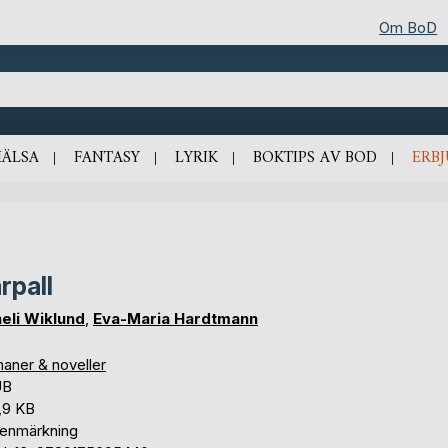
Om BoD
HÄLSA
FANTASY
LYRIK
BOKTIPS AV BOD
ERB
rpall
eli Wiklund
,
Eva-Maria Hardtmann
aner & noveller
UB
,9 KB
tenmärkning