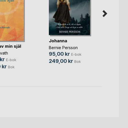
Spric
Johanna
gjord
av min själ
Bernie Persson
Crisse
vath
95,00 kr
E-bok
149,
kr
E-bok
249,00 kr
Bok
299,
 kr
Bok