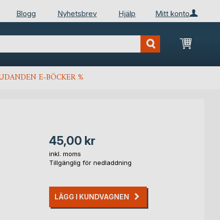
Blogg
Nyhetsbrev
Hjälp
Mitt konto
Min kun
JUDANDEN E-BÖCKER %
45,00 kr
inkl. moms
Tillgänglig för nedladdning
LÄGG I KUNDVAGNEN