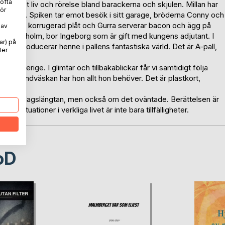
 ofta
de är det liv och rörelse bland barackerna och skjulen. Millan har
ör
 ett hem. Spiken tar emot besök i sitt garage, bröderna Conny och
kroppar i korrugerad plåt och Gurra serverar bacon och ägg på
 av
av Stockholm, bor Ingeborg som är gift med kungens adjutant. I
ar) på
lan introducerar henne i pallens fantastiska värld. Det är A-pall,
ler
 i Sverige. I glimtar och tillbakablickar får vi samtidigt följa
r. I handväskan har hon allt hon behöver. Det är plastkort,
 och vardagslängtan, men också om det oväntade. Berättelsen är
situationer i verkliga livet är inte bara tillfälligheter.
oD