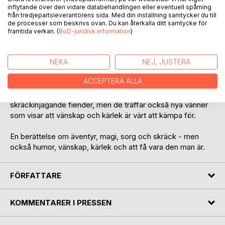
inflytande över den vidare databehandlingen eller eventuell spårning
-----
från tredjepartsleverantörens sida. Med din inställning samtycker du till
Det här är berättelsen om Wille och hans bror Hugo, som
de processer som beskrivs ovan. Du kan återkalla ditt samtycke för
en dag får reda på att de är gudar och måste lämna sitt
framtida verkan. (
BoD-juridisk information
)
hem i människornas värld för att ta sig till gudarnas boning i
Asgård. Det blir en intensiv jakt där de jagas av ondskans
väsen och måste samarbeta för att hålla sig vid liv tills de
NEKA
NEJ, JUSTERA
når fram till tryggheten.
ACCEPTERA ALLA
De måste konfrontera mörkret inom sig och deras vänskap
sätts på prov när de ställs inför farliga beslut och
skräckinjagande fiender, men de träffar också nya vänner
som visar att vänskap och kärlek är värt att kämpa för.
En berättelse om äventyr, magi, sorg och skräck - men
också humor, vänskap, kärlek och att få vara den man är.
FÖRFATTARE
KOMMENTARER I PRESSEN