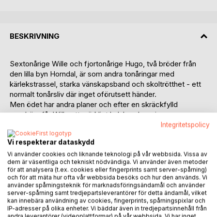
BESKRIVNING
Sextonårige Wille och fjortonårige Hugo, två bröder från
den lilla byn Horndal, är som andra tonåringar med
kärlekstrassel, starka vänskapsband och skoltrötthet - ett
normalt tonårsliv där inget oförutsett händer.
Men ödet har andra planer och efter en skräckfylld
mardröm får Wille ett märkligt halsband av sin mamma.
Snart märker han att tillvaron inte är vad den verkar vara
Integritetspolicy
och Hugo döljer en tung hemlighet för honom.
Vi respekterar dataskydd
När en ny kille börjar i Willes klass blir det upptakten till ett
Vi använder cookies och liknande teknologi på vår webbsida. Vissa av
äventyr som för Wille och Hugo, samt deras vänner Oscar
dem är väsentliga och tekniskt nödvändiga. Vi använder även metoder
och Lovisa, långt bort från deras hemby. Färden går genom
för att analysera (t.ex. cookies eller fingerprints samt server-spårning)
tätvuxna skogar och över väldiga berg, samtidigt som de
och för att mäta hur ofta vår webbsida besöks och hur den används. Vi
jagas av demoniska varelser och illvilliga väsen. Deras
använder spårningsteknik för marknadsföringsändamål och använder
server-spårning samt tredjepartsleverantörer för detta ändamål, vilket
vägvisare är en gåtfull, talande varg som leder dem norrut
kan innebära användning av cookies, fingerprints, spårningspixlar och
mot fjälltrakterna vid norska gränsen.
IP-adresser på olika enheter. Vi bäddar även in tredjepartsinnehåll från
andra leverantörer (videoplattformar) på vår webbsida. Vi har inget