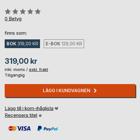
Betyg::
0%
0
Betyg
finns som:
BOK
319,00 KR
E-BOK
129,00 KR
319,00 kr
inkl. moms /
exkl. frakt
Tillgänglig
LÄGG I KUNDVAGNEN
Lägg till i kom-ihåglista
Recensera titel