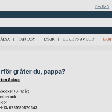
Om BoD
HÄLSA
FANTASY
LYRIK
BOKTIPS AV BOD
ERB
rför gråter du, pappa?
ten Saksø
nböcker (6−12 år)
unden bok
idor
N-13: 9789180570343