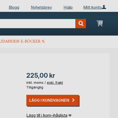
Blogg
Nyhetsbrev
Hjälp
Mitt konto
Min kun
JUDANDEN E-BÖCKER %
225,00 kr
inkl. moms /
exkl. frakt
Tillgänglig
LÄGG I KUNDVAGNEN
Lägg till i kom-ihåglista