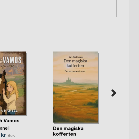
ch Vamos
Flicka
Den magiska
anell
Anneli
kofferten
 kr
169,
Bok