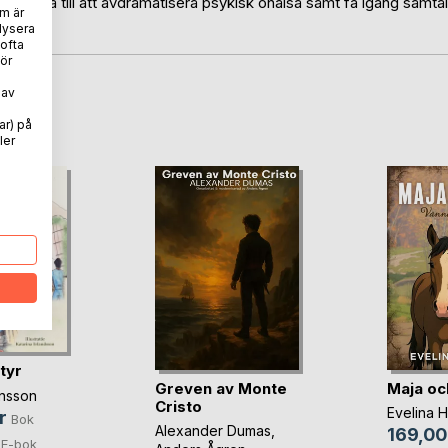
an hjälpa till att avdramatisera psykisk ohälsa samt få igång samtal
m är
lysera
 ofta
ör
 av
oD
ar) på
ler
tyr
Greven av Monte
Maja o
nsson
Cristo
Evelina H
r
Bok
Alexander Dumas
,
169,00
E-bok