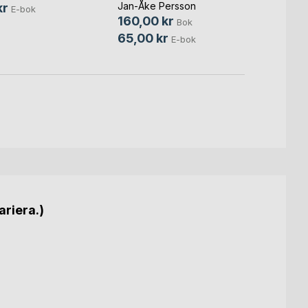
Jan-Åke Persson
kr
69,0
E-bok
160,00 kr
Bok
65,00 kr
E-bok
ariera.)