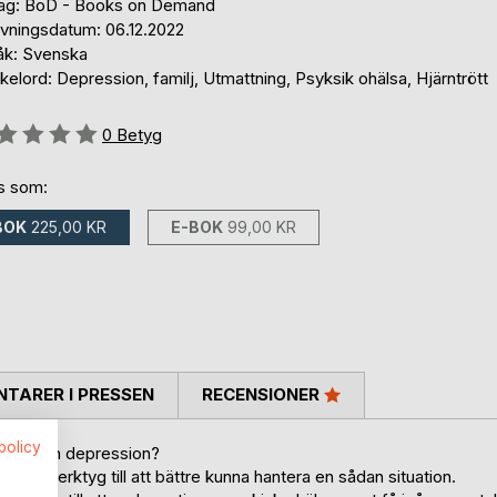
lag: BoD - Books on Demand
ivningsdatum: 06.12.2022
åk: Svenska
elord: Depression, familj, Utmattning, Psyksik ohälsa, Hjärntrött
g::
0
Betyg
ns som:
BOK
225,00 KR
E-BOK
99,00 KR
TARER I PRESSEN
RECENSIONER
spolicy
tning och depression?
barn verktyg till att bättre kunna hantera en sådan situation.