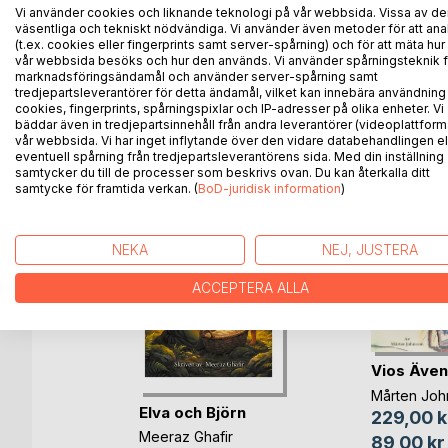
Efter själva sagan finns det frågor till boken som k
Vi använder cookies och liknande teknologi på vår webbsida. Vissa av de
både i hem, förskola och skola.
väsentliga och tekniskt nödvändiga. Vi använder även metoder för att ana
(t.ex. cookies eller fingerprints samt server-spårning) och för att mäta hur
vår webbsida besöks och hur den används. Vi använder spårningsteknik f
marknadsföringsändamål och använder server-spårning samt
tredjepartsleverantörer för detta ändamål, vilket kan innebära användning
ANDRA TITLAR HOS
B
cookies, fingerprints, spårningspixlar och IP-adresser på olika enheter. Vi
bäddar även in tredjepartsinnehåll från andra leverantörer (videoplattform
vår webbsida. Vi har inget inflytande över den vidare databehandlingen el
eventuell spårning från tredjepartsleverantörens sida. Med din inställning
samtycker du till de processer som beskrivs ovan. Du kan återkalla ditt
samtycke för framtida verkan. (
BoD-juridisk information
)
NEKA
NEJ, JUSTERA
ACCEPTERA ALLA
Vios Även
arna
Mårten Joh
Elva och Björn
ll
229,00 k
Meeraz Ghafir
Bok
89,00 kr