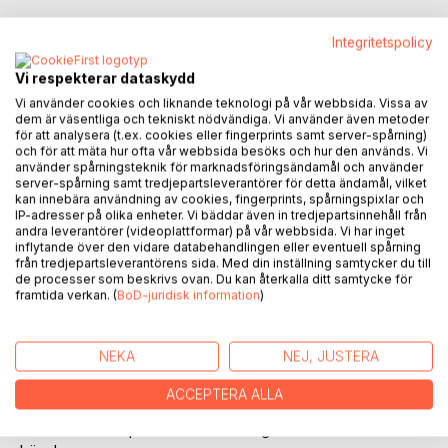
Våra fantastiska höns - fler frågor och svar är den
Integritetspolicy
fristående uppföljaren till 102 av de vanligaste frågorna om
höns. Som hönsägare kan funderingarna och tankarna
Vi respekterar dataskydd
ibland vara många. I den här boken fortsätter vi omvandla
Vi använder cookies och liknande teknologi på vår webbsida. Vissa av
frågor till svar och förvirring till aha-upplevelser.
dem är väsentliga och tekniskt nödvändiga. Vi använder även metoder
för att analysera (t.ex. cookies eller fingerprints samt server-spårning)
och för att mäta hur ofta vår webbsida besöks och hur den används. Vi
I den här uppföljaren guidas du genom 14 kapitel inom en
använder spårningsteknik för marknadsföringsändamål och använder
rad olika områden som bland annat foder, skötsel,
server-spårning samt tredjepartsleverantörer för detta ändamål, vilket
beteende, kläcka fram kycklingar, sjukdomar, ohyra, avel
kan innebära användning av cookies, fingerprints, spårningspixlar och
IP-adresser på olika enheter. Vi bäddar även in tredjepartsinnehåll från
och genetik - och mycket mer!
andra leverantörer (videoplattformar) på vår webbsida. Vi har inget
inflytande över den vidare databehandlingen eller eventuell spårning
Du får svar på över 150 nya frågor på ett pedagogiskt och
från tredjepartsleverantörens sida. Med din inställning samtycker du till
de processer som beskrivs ovan. Du kan återkalla ditt samtycke för
överskådligt sätt. Boken är fylld med checklistor, faktarutor,
framtida verkan. (
BoD-juridisk information
)
förklarande bilder och intressanta uppslag. Du får en inblick
i både det inspirerande och roliga - men också i de mindre
glamorösa delarna av livet med höns.
NEKA
NEJ, JUSTERA
Oavsett om du är ny på höns eller du redan har förtrollats av
ACCEPTERA ALLA
hönsens värld sedan tidigare, så finns det mycket nyttigt,
intressant och spännande att lära sig om våra fantastiska