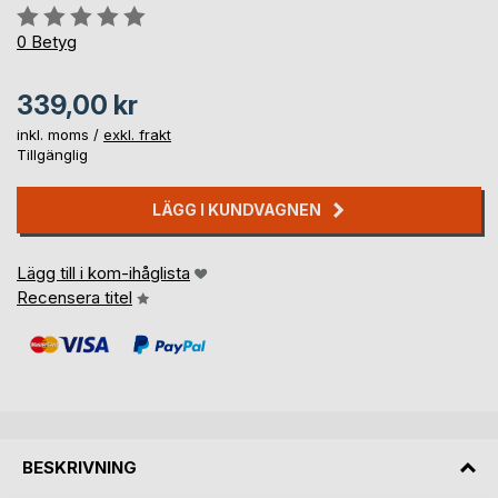
Betyg::
0%
0
Betyg
339,00 kr
inkl. moms /
exkl. frakt
Tillgänglig
LÄGG I KUNDVAGNEN
Lägg till i kom-ihåglista
Recensera titel
BESKRIVNING