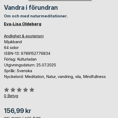
Vandra i förundran
Om och med naturmeditationer.
Eva-Lisa Oldeberg
Andlighet & esoterism
Mjukband
64 sidor
ISBN-13: 9789152776834
Förlag: Kulturladan
Utgivningsdatum: 25.07.2025
Språk: Svenska
Nyckelord: Meditation, Natur, vandring, vila, Mindfullness
Betyg::
0%
0
Betyg
156,99 kr
inkl. moms /
exkl. frakt