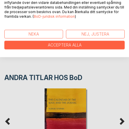
inflytande över den vidare databehandlingen eller eventuell spårning
från tredjepartsleverantörens sida. Med din inställning samtycker du till
FÖRFATTARE
de processer som beskrivs ovan. Du kan återkalla ditt samtycke för
framtida verkan. (
BoD-juridisk information
)
KOMMENTARER I PRESSEN
NEKA
NEJ, JUSTERA
RECENSIONER
ACCEPTERA ALLA
ANDRA TITLAR HOS
BoD