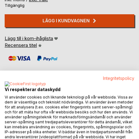
Tillgänglig
LÄGG I KUNDVAGNEN
Lägg till i kom-ihåglista
Recensera titel
Integritetspolicy
Vi respekterar dataskydd
BESKRIVNING
Vi använder cookies och liknande teknologi på vår webbsida. Vissa av
dem är väsentliga och tekniskt nödvändiga. Vi använder även metoder
för att analysera (t.ex. cookies eller fingerprints samt server-spårning)
En guide till att finna förundran och vila i naturen. Informativt
och för att mäta hur ofta vår webbsida besöks och hur den används. Vi
om meditation, avspänning och medveten andning i
använder spårningsteknik för marknadsföringsändamål och använder
server-spårning samt tredjepartsleverantörer för detta ändamål, vilket
kombination med prosalyriska naturmeditationer att själv
kan innebära användning av cookies, fingerprints, spårningspixlar och
reflektera över.
IP-adresser på olika enheter. Vi bäddar även in tredjepartsinnehåll från
andra leverantörer (videoplattformar) på vår webbsida. Vi har inget