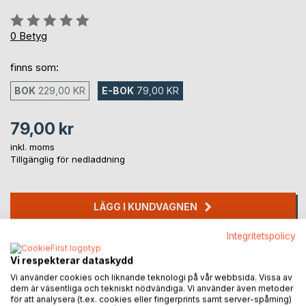
Betyg::
0%
0
Betyg
finns som:
BOK
229,00 KR
E-BOK
79,00 KR
79,00 kr
inkl. moms
Tillgänglig för nedladdning
LÄGG I KUNDVAGNEN
Integritetspolicy
Lägg till i kom-ihåglista
Recensera titel
Vi respekterar dataskydd
Vi använder cookies och liknande teknologi på vår webbsida. Vissa av
dem är väsentliga och tekniskt nödvändiga. Vi använder även metoder
för att analysera (t.ex. cookies eller fingerprints samt server-spårning)