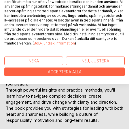
och för att mäta hur ofta vår webbsida besöks och hur den används. Vi
använder spårningsteknik för marknadsföringsändamål och använder
server-spårning samt tredjepartsleverantörer för detta ändamål, vilket
kan innebära användning av cookies, fingerprints, spårningspixlar och
IP-adresser på olika enheter. Vi bäddar även in tredjepartsinnehåll från
BESKRIVNING
andra leverantörer (videoplattformar) på vår webbsida. Vi har inget
inflytande över den vidare databehandlingen eller eventuell spårning
från tredjepartsleverantörens sida. Med din inställning samtycker du till
de processer som beskrivs ovan. Du kan återkalla ditt samtycke för
"Value-Based Leadership – Leading Yourself, Others and
framtida verkan. (
BoD-juridisk information
)
the Business with Clarity and Integrity" is a practical guide
for leaders who want to develop authentic and sustainable
leadership. The book combines timeless wisdom with
NEKA
NEJ, JUSTERA
modern leadership research and provides concrete tools
for strengthening self-leadership, building trusting
ACCEPTERA ALLA
relationships and leading businesses with values as a
foundation.
Through powerful insights and practical methods, you'll
learn how to navigate complex decisions, create
engagement, and drive change with clarity and direction.
The book provides you with strategies for leading with both
heart and sharpness, while building a culture of
responsibility, motivation and long-term results.