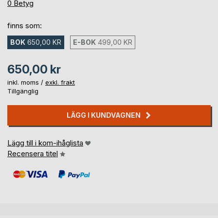
0%
0
Betyg
finns som:
BOK
650,00 KR
E-BOK
499,00 KR
650,00 kr
inkl. moms /
exkl. frakt
Tillgänglig
LÄGG I KUNDVAGNEN
Lägg till i kom-ihåglista
Recensera titel