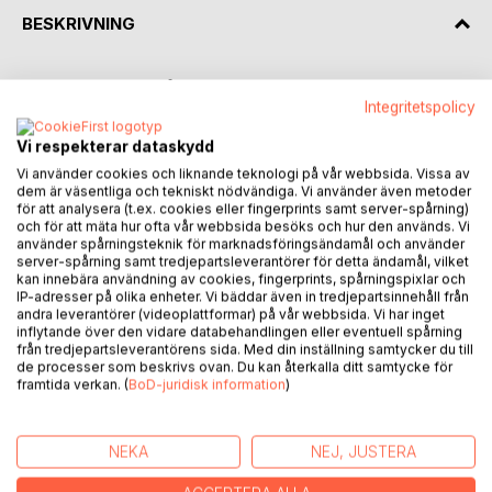
BESKRIVNING
Första delen i "Arbrå nya släktbok". 164 sidor om byn Vallsta
Integritetspolicy
i Arbrå socken, täckande åren 1542 till och med 1799. Här
kan du läsa och få mera kunskap om Prins Waldemar från
Vi respekterar dataskydd
Norge, som påstås ha gett byn sitt namn, lämningar från
Vi använder cookies och liknande teknologi på vår webbsida. Vissa av
forntiden, den i Hälsingland vida kända gästgivarsägnen i en
dem är väsentliga och tekniskt nödvändiga. Vi använder även metoder
helt ny version, in- och utägor i form av ängar och
för att analysera (t.ex. cookies eller fingerprints samt server-spårning)
fäbodvallar, jämförelsekartor över Vallsta by, många
och för att mäta hur ofta vår webbsida besöks och hur den används. Vi
använder spårningsteknik för marknadsföringsändamål och använder
spännande utdrag ur domböckerna, en heltäckande
server-spårning samt tredjepartsleverantörer för detta ändamål, vilket
dokumentation av byns samtliga nio bondgårdar, från de
kan innebära användning av cookies, fingerprints, spårningspixlar och
första skattelängderna på 1500-talet, till de modernare
IP-adresser på olika enheter. Vi bäddar även in tredjepartsinnehåll från
andra leverantörer (videoplattformar) på vår webbsida. Vi har inget
husförhören och övriga källor fram till 1700-talets slut, vilket
inflytande över den vidare databehandlingen eller eventuell spårning
inkluderar alla drängar, pigor och övriga tjänstefolk, samt
från tredjepartsleverantörens sida. Med din inställning samtycker du till
husfolkets alla soldater, torpare och hantverkare, detaljerad
de processer som beskrivs ovan. Du kan återkalla ditt samtycke för
beskrivning över diverse platser. Plus några ur arkiven
framtida verkan. (
BoD-juridisk information
)
historiska upptäckter. Helt nyrekonstruerad storskifteskarta
över byns inägor 1790, och nyligen återupptäckta
NEKA
NEJ, JUSTERA
fornlämningen Nådarvet, Sveriges motsvarighet till
ormavbildningshögen Serpent Mound i Ohio, USA.