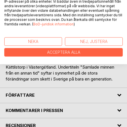
Recensera titel
IP-adresser på olika enheter. Vi bäddar även in tredjepartsinnehåll från
andra leverantörer (videoplattformar) på vår webbsida. Vi har inget
inflytande över den vidare databehandlingen eller eventuell spårning
från tredjepartsleverantörens sida. Med din inställning samtycker du till
de processer som beskrivs ovan. Du kan återkalla ditt samtycke för
framtida verkan. (
BoD-juridisk information
)
NEKA
NEJ, JUSTERA
BESKRIVNING
ACCEPTERA ALLA
En memoarbok om författarens uppväxt i det lilla samhället
Kättilstorp i Västergötland. Undertiteln "Samlade minnen
från en annan tid" syftar i synnerhet på de stora
förändringar som skett i Sverige på bara en generation.
FÖRFATTARE
KOMMENTARER I PRESSEN
RECENSIONER