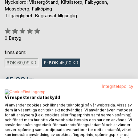
Nyckelord: Västergötland, Kättilstorp, Falbygden,
Mösseberg, Falköping
Tillgänglighet: Begränsat tillgänglig
Betyg::
0%
0
Betyg
finns som:
BOK
69,99 KR
E-BOK
45,00 KR
45,00 kr
Integritetspolicy
inkl. moms
Tillgänglig för nedladdning
Vi respekterar dataskydd
Vi använder cookies och liknande teknologi på vår webbsida. Vissa av
dem är väsentliga och tekniskt nödvändiga. Vi använder även metoder
LÄGG I KUNDVAGNEN
för att analysera (t.ex. cookies eller fingerprints samt server-spårning)
och för att mäta hur ofta vår webbsida besöks och hur den används. Vi
använder spårningsteknik för marknadsföringsändamål och använder
server-spårning samt tredjepartsleverantörer för detta ändamål, vilket
Lägg till i kom-ihåglista
kan innebära användning av cookies, fingerprints, spårningspixlar och