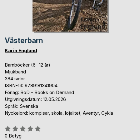
Västerbarn
Karin Englund
Barnböcker (6−12 år)
Mjukband
384 sidor
ISBN-13: 9789181341904
Förlag: BoD - Books on Demand
Utgivningsdatum: 12.05.2026
Språk: Svenska
Nyckelord: kompisar, skola, lojalitet, Äventyr, Cykla
Betyg::
0%
0
Betyg