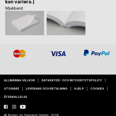
kan variera.)
Mjukband
ALLMÄNNA VILLKOR
DATASKYDD- OCH INTEGRITETSPOLICY
UTGIVARE
LEVERANS OCH BETALNING
HJÄLP
COOKIES
ÅTERKALLELSE
© Books on Demand GmbH, 2026