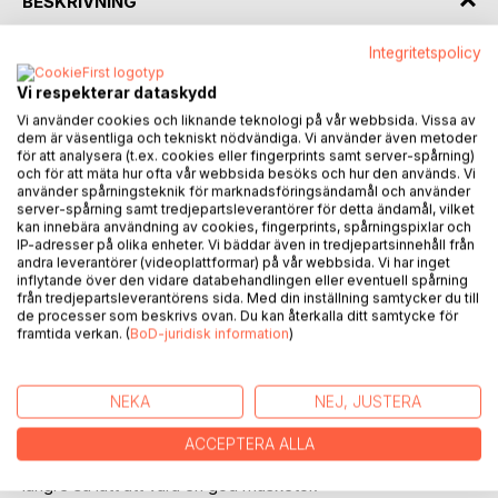
BESKRIVNING
Integritetspolicy
Torsdag den tjugoandra augusti. Skolstart årskurs sex.
Gunilla knackade med whiteboard-pennan i katedern för att
Vi respekterar dataskydd
påkalla klassens uppmärksamhet. Jojo vände sig om och
Vi använder cookies och liknande teknologi på vår webbsida. Vissa av
upptäckte till sin förvåning att det stod en ny kille framme
dem är väsentliga och tekniskt nödvändiga. Vi använder även metoder
för att analysera (t.ex. cookies eller fingerprints samt server-spårning)
vid katedern. Hur länge hade han varit där? Killen hade röd
och för att mäta hur ofta vår webbsida besöks och hur den används. Vi
fotbollströja över en långärmad vit t-shirt, avklippta
använder spårningsteknik för marknadsföringsändamål och använder
jeansshorts och välanvända gympadojor. Håret var ljust
server-spårning samt tredjepartsleverantörer för detta ändamål, vilket
och ganska kort.
kan innebära användning av cookies, fingerprints, spårningspixlar och
IP-adresser på olika enheter. Vi bäddar även in tredjepartsinnehåll från
- Det här är Emma, sa Gunilla och la en hand på axeln på
andra leverantörer (videoplattformar) på vår webbsida. Vi har inget
killen som tydligen var en tjej. Hon börjar i er klass idag.
inflytande över den vidare databehandlingen eller eventuell spårning
från tredjepartsleverantörens sida. Med din inställning samtycker du till
de processer som beskrivs ovan. Du kan återkalla ditt samtycke för
Jojo stortrivs med sitt liv. Med kojan och musketörerna,
framtida verkan. (
BoD-juridisk information
)
cykelturerna genom skogen och till ruinen.
Brännsbollsmatcherna de spelar. När Emma börjar i klassen
och Jojo får med henne i gänget blir fotbollsmatcherna fler,
NEKA
NEJ, JUSTERA
cykelturerna längre och livet äventyrligare. Emma är Jojos
like, hennes bästis. Men ju mer tid Jojo tillbringar med
ACCEPTERA ALLA
Emma, desto mindre tid finns för annat och det är inte
längre så lätt att vara en god musketör.