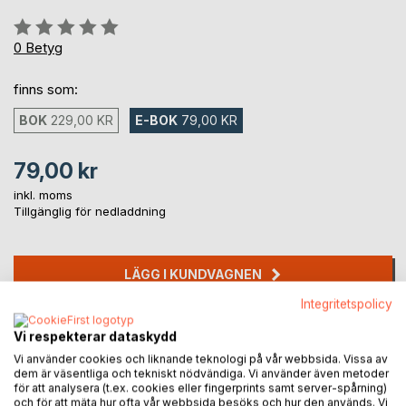
Betyg::
0%
0
Betyg
finns som:
BOK
229,00 KR
E-BOK
79,00 KR
79,00 kr
inkl. moms
Tillgänglig för nedladdning
LÄGG I KUNDVAGNEN
Integritetspolicy
Lägg till i kom-ihåglista
Vi respekterar dataskydd
Recensera titel
Vi använder cookies och liknande teknologi på vår webbsida. Vissa av
dem är väsentliga och tekniskt nödvändiga. Vi använder även metoder
för att analysera (t.ex. cookies eller fingerprints samt server-spårning)
och för att mäta hur ofta vår webbsida besöks och hur den används. Vi