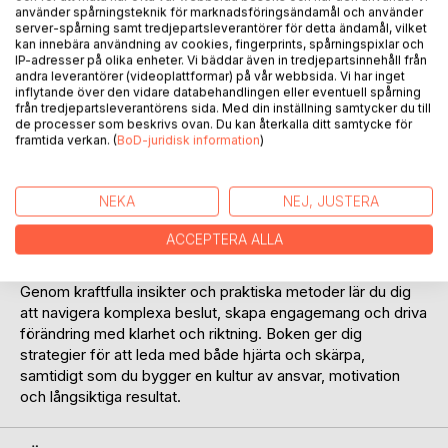
använder spårningsteknik för marknadsföringsändamål och använder
server-spårning samt tredjepartsleverantörer för detta ändamål, vilket
kan innebära användning av cookies, fingerprints, spårningspixlar och
IP-adresser på olika enheter. Vi bäddar även in tredjepartsinnehåll från
andra leverantörer (videoplattformar) på vår webbsida. Vi har inget
BESKRIVNING
inflytande över den vidare databehandlingen eller eventuell spårning
från tredjepartsleverantörens sida. Med din inställning samtycker du till
de processer som beskrivs ovan. Du kan återkalla ditt samtycke för
framtida verkan. (
BoD-juridisk information
)
"Värdebaserat Ledarskap – Att leda sig själv, andra och
verksamheten med tydlighet och integritet" är en praktisk
guide för ledare som vill utveckla ett autentiskt och hållbart
NEKA
NEJ, JUSTERA
ledarskap. Boken förenar tidlös visdom med modern
ledarskapsforskning och ger konkreta verktyg för att stärka
ACCEPTERA ALLA
självledarskapet, bygga förtroendefulla relationer och leda
verksamheter med värderingar som grund.
Genom kraftfulla insikter och praktiska metoder lär du dig
att navigera komplexa beslut, skapa engagemang och driva
förändring med klarhet och riktning. Boken ger dig
strategier för att leda med både hjärta och skärpa,
samtidigt som du bygger en kultur av ansvar, motivation
och långsiktiga resultat.