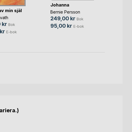
Spric
Johanna
gjord
av min själ
Bernie Persson
Crisse
vath
249,00 kr
Bok
299,
 kr
Bok
95,00 kr
E-bok
149,
kr
E-bok
ariera.)