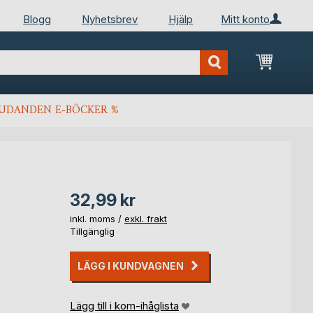
Blogg
Nyhetsbrev
Hjälp
Mitt konto
Min kun
JUDANDEN E-BÖCKER %
32,99 kr
inkl. moms /
exkl. frakt
Tillgänglig
LÄGG I KUNDVAGNEN
Lägg till i kom-ihåglista