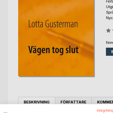
För
Utg
Spr
Nyc
Bety
0%
fin
BESKRIVNING
FÖRFATTARE
KOMMEN
Integritet