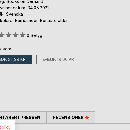
lag: Books on Demand
ivningsdatum: 04.05.2021
åk: Svenska
kelord: Barncancer, Bonusförälder
g::
0
Betyg
ns som:
BOK
32,99 KR
E-BOK
19,00 KR
TARER I PRESSEN
RECENSIONER
spolicy