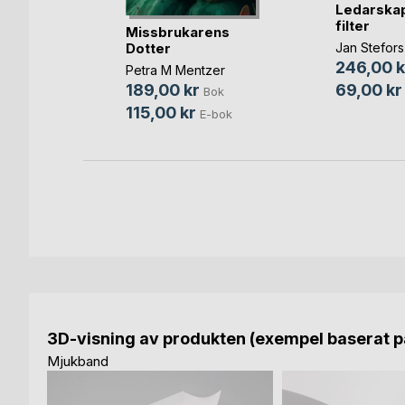
Ledarskap
rt
filter
Missbrukarens
sson
Dotter
Jan Stefors
ok
246,00 k
Petra M Mentzer
bok
69,00 kr
189,00 kr
Bok
115,00 kr
E-bok
3D-visning av produkten (exempel baserat på
Mjukband