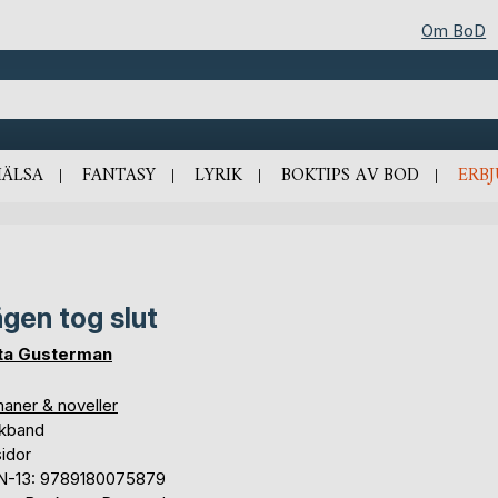
Om BoD
HÄLSA
FANTASY
LYRIK
BOKTIPS AV BOD
ERB
gen tog slut
ta Gusterman
aner & noveller
kband
idor
N-13: 9789180075879