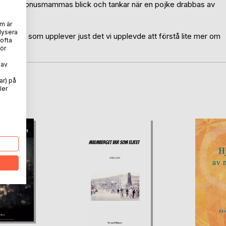
r ur en bonusmammas blick och tankar när en pojke drabbas av
m är
lysera
n familj som upplever just det vi upplevde att förstå lite mer om
 ofta
vlan.
ör
 av
ar) på
ler
oD