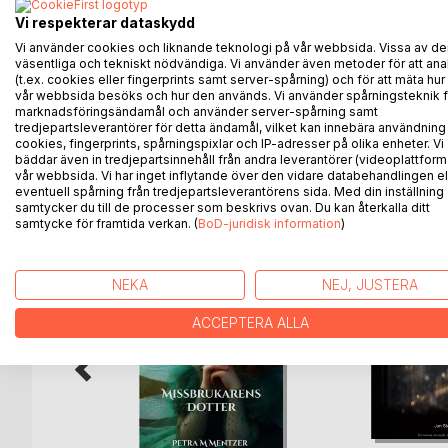
Det här är en fragmentarisk berättelse om stunde
Vi respekterar dataskydd
cancer och blir svårt sjuk.
Vi använder cookies och liknande teknologi på vår webbsida. Vissa av de
väsentliga och tekniskt nödvändiga. Vi använder även metoder för att ana
Kanske kan den hjälpa någon som i sin närhet har e
(t.ex. cookies eller fingerprints samt server-spårning) och för att mäta hur
hur det är att leva i ett kaos mellan hopp och förtvi
vår webbsida besöks och hur den används. Vi använder spårningsteknik f
marknadsföringsändamål och använder server-spårning samt
tredjepartsleverantörer för detta ändamål, vilket kan innebära användning
cookies, fingerprints, spårningspixlar och IP-adresser på olika enheter. Vi
bäddar även in tredjepartsinnehåll från andra leverantörer (videoplattform
vår webbsida. Vi har inget inflytande över den vidare databehandlingen el
ANDRA TITLAR HOS
B
eventuell spårning från tredjepartsleverantörens sida. Med din inställning
samtycker du till de processer som beskrivs ovan. Du kan återkalla ditt
samtycke för framtida verkan. (
BoD-juridisk information
)
NEKA
NEJ, JUSTERA
ACCEPTERA ALLA
a växer