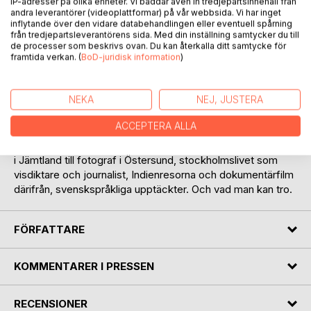
IP-adresser på olika enheter. Vi bäddar även in tredjepartsinnehåll från
andra leverantörer (videoplattformar) på vår webbsida. Vi har inget
inflytande över den vidare databehandlingen eller eventuell spårning
från tredjepartsleverantörens sida. Med din inställning samtycker du till
de processer som beskrivs ovan. Du kan återkalla ditt samtycke för
framtida verkan. (
BoD-juridisk information
)
BESKRIVNING
NEKA
NEJ, JUSTERA
ACCEPTERA ALLA
Livsberättelse, indiska erfarenheter, språkfrågor. Det
möjliga. Författaren beskriver förloppet från gården hemma
i Jämtland till fotograf i Östersund, stockholmslivet som
visdiktare och journalist, Indienresorna och dokumentärfilm
därifrån, svenskspråkliga upptäckter. Och vad man kan tro.
FÖRFATTARE
KOMMENTARER I PRESSEN
RECENSIONER