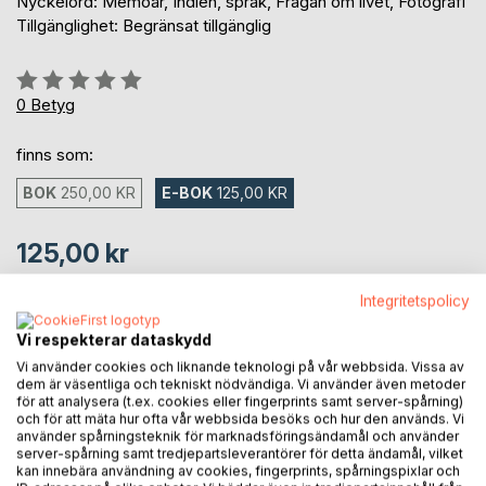
Nyckelord: Memoar, Indien, språk, Frågan om livet, Fotografi
Tillgänglighet: Begränsat tillgänglig
Betyg::
0%
0
Betyg
finns som:
BOK
250,00 KR
E-BOK
125,00 KR
125,00 kr
inkl. moms
Integritetspolicy
Tillgänglig för nedladdning
Vi respekterar dataskydd
Vi använder cookies och liknande teknologi på vår webbsida. Vissa av
LÄGG I KUNDVAGNEN
dem är väsentliga och tekniskt nödvändiga. Vi använder även metoder
för att analysera (t.ex. cookies eller fingerprints samt server-spårning)
och för att mäta hur ofta vår webbsida besöks och hur den används. Vi
använder spårningsteknik för marknadsföringsändamål och använder
Lägg till i kom-ihåglista
server-spårning samt tredjepartsleverantörer för detta ändamål, vilket
Recensera titel
kan innebära användning av cookies, fingerprints, spårningspixlar och