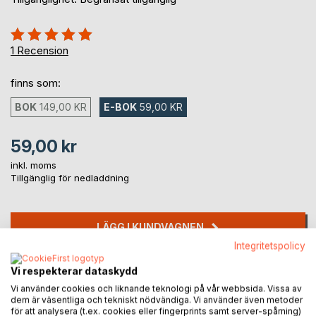
Betyg::
100%
1
Recension
finns som:
BOK
149,00 KR
E-BOK
59,00 KR
59,00 kr
inkl. moms
Tillgänglig för nedladdning
LÄGG I KUNDVAGNEN
Integritetspolicy
Lägg till i kom-ihåglista
Vi respekterar dataskydd
Recensera titel
Vi använder cookies och liknande teknologi på vår webbsida. Vissa av
dem är väsentliga och tekniskt nödvändiga. Vi använder även metoder
för att analysera (t.ex. cookies eller fingerprints samt server-spårning)