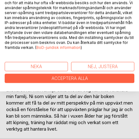
och för att mäta hur ofta vår webbsida besöks och hur den används. Vi
använder spårningsteknik för marknadsföringsändamål och använder
server-spårning samt tredjepartsleverantörer för detta ändamål, vilket
kan innebära användning av cookies, fingerprints, spårningspixlar och
IP-adresser på olika enheter. Vi bäddar även in tredjepartsinnehåll från
andra leverantörer (videoplattformar) på vår webbsida. Vi har inget
BESKRIVNING
inflytande över den vidare databehandlingen eller eventuell spårning
från tredjepartsleverantörens sida. Med din inställning samtycker du till
de processer som beskrivs ovan. Du kan återkalla ditt samtycke för
framtida verkan. (
BoD-juridisk information
)
Första gången jag fick frågan, reflekterade jag inte så
mycket över det men efter att ha fått frågan ett par gånger,
började jag fundera starkt över om det låg något i det
NEKA
NEJ, JUSTERA
många undrade.
Jag, Minna växer upp i en enligt mig, dysfunktionell familj.
ACCEPTERA ALLA
Det har tagit mig över 20 år att förstå att jag inte bär
ansvaret för min familjs olika livsval. Jag kan inte förändra
min familj. Ni som väljer att ta del av den här boken
kommer att få ta del av mitt perspektiv på min uppväxt men
också en förståelse för att uppväxten präglar hur jag är och
kan bli som människa. Så här i vuxen ålder har jag förstått
att löpning, träning har räddat mig och verkat som ett
verktyg att hantera livet.