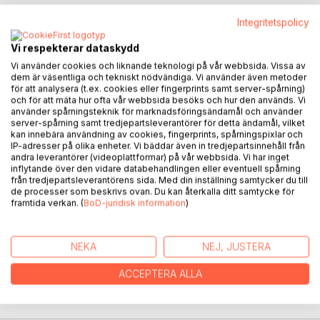
Integritetspolicy
BESKRIVNING
Vi respekterar dataskydd
Vi använder cookies och liknande teknologi på vår webbsida. Vissa av
dem är väsentliga och tekniskt nödvändiga. Vi använder även metoder
Mats beskrivning.
för att analysera (t.ex. cookies eller fingerprints samt server-spårning)
Den här självbiografin tar upp meningen med livet. Den
och för att mäta hur ofta vår webbsida besöks och hur den används. Vi
använder spårningsteknik för marknadsföringsändamål och använder
kretsar kring mina sjukdomar och vägen fram tills idag. Jag
server-spårning samt tredjepartsleverantörer för detta ändamål, vilket
delger hur jag upplevde beskeden, behandlingarna och vad
kan innebära användning av cookies, fingerprints, spårningspixlar och
som fick mig att kämpa vidare och om det var värt det. Hur
IP-adresser på olika enheter. Vi bäddar även in tredjepartsinnehåll från
andra leverantörer (videoplattformar) på vår webbsida. Vi har inget
min livssyn ser ut idag, är en fråga som besvaras. Susanne
inflytande över den vidare databehandlingen eller eventuell spårning
(fru) och Ellinor (dotter) har satt ord på sina tankar i slutet
från tredjepartsleverantörens sida. Med din inställning samtycker du till
av boken. Min förhoppning är att livsberättelsen blir en
de processer som beskrivs ovan. Du kan återkalla ditt samtycke för
framtida verkan. (
BoD-juridisk information
)
tankeställare, men också att den övertygar dig om att det
kan finnas ljus i slutet, även i den mörkaste tunneln...
NEKA
NEJ, JUSTERA
FÖRFATTARE
ACCEPTERA ALLA
KOMMENTARER I PRESSEN