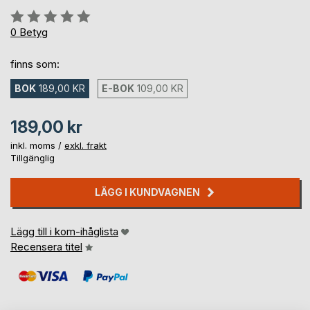
Betyg::
0%
0
Betyg
finns som:
BOK
189,00 KR
E-BOK
109,00 KR
189,00 kr
inkl. moms /
exkl. frakt
Tillgänglig
LÄGG I KUNDVAGNEN
Lägg till i kom-ihåglista
Recensera titel